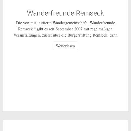
Wanderfreunde Remseck
Die von mir initiierte Wandergemeinschaft „Wanderfreunde
Remseck “ gibt es seit September 2007 mit regelmäßigen
Veranstaltungen, zuerst über die Bürgerstiftung Remseck, dann
über einen Wanderverein und ab 1.10.2014 als ungebundenes
Weiterlesen
Bürgerschaftliches Engagement für alle Bürgerinnen und Bürger
in Remseck und weiterhin als ehrenamtliche Tätigkeit ohne
Gewinnerzielungsabsicht. Wie die ganzen vergangenen Jahre
unternehmen wir, in der Regel […]