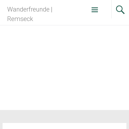
Zum
Wanderfreunde |
Inhalt
springen
Remseck