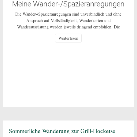
Meine Wander-/Spazieranregungen
Die Wander-/Spazieranregungen sind unverbindlich und ohne
Anspruch auf Vollständigkeit, Wanderkarten und
Wanderausrüstung werden jeweils dringend empfohlen. Die
Nutzung dieser Anregungen geschehen ausdrücklich auf eigenes
Weiterlesen
Risiko und sind nur für den privaten Gebrauch gestattet. Bei den
beschriebenen Routen handelt es sich um öffentlich zugängliche
Wege, auf deren Pflege und Beschaffenheit ich keinen Einfluss
habe. In Corona-Zeiten […]
Sommerliche Wanderung zur Grill-Hocketse