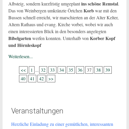
ins schöne Remstal
Albsteig, sondern kurzfristig umgeplant
.
Korb
Das von Weinbergen umkränzte Örtchen
war mit den
Bussen schnell erreicht, wir marschierten an der Alter Kelter,
Altem Rathaus und evang. Kirche vorbei, wobei wir auch
einen interessierten Blick in den besonders angelegten
Bibelgarten
Korber Kopf
werfen konnten. Unterhalb von
und Hörnleskopf
Weiterlesen...
<<
1
...
32
33
34
35
36
37
38
39
40
41
42
>>
Veranstaltungen
Herzliche Einladung zu einer gemütlichen, interessanten