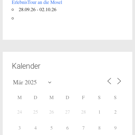
ErlebnisTour an die Mosel
28.09.26 - 02.10.26
Kalender
M
D
M
D
F
S
S
24
25
26
27
28
1
2
3
4
5
6
7
8
9