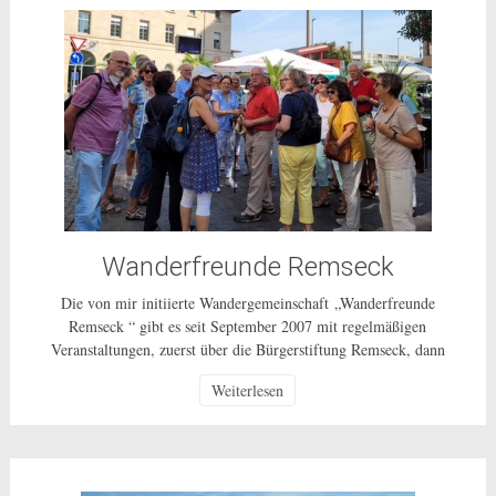
Wanderfreunde Remseck
Die von mir initiierte Wandergemeinschaft „Wanderfreunde
Remseck “ gibt es seit September 2007 mit regelmäßigen
Veranstaltungen, zuerst über die Bürgerstiftung Remseck, dann
über einen Wanderverein und ab 1.10.2014 als ungebundenes
Weiterlesen
Bürgerschaftliches Engagement für alle Bürgerinnen und Bürger
in Remseck und weiterhin als ehrenamtliche Tätigkeit ohne
Gewinnerzielungsabsicht. Wie die ganzen vergangenen Jahre
unternehmen wir, in der Regel […]