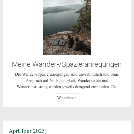
Meine Wander-/Spazieranregungen
Die Wander-/Spazieranregungen sind unverbindlich und ohne
Anspruch auf Vollständigkeit, Wanderkarten und
Wanderausrüstung werden jeweils dringend empfohlen. Die
Nutzung dieser Anregungen geschehen ausdrücklich auf eigenes
Weiterlesen
Risiko und sind nur für den privaten Gebrauch gestattet. Bei den
beschriebenen Routen handelt es sich um öffentlich zugängliche
Wege, auf deren Pflege und Beschaffenheit ich keinen Einfluss
habe. In Corona-Zeiten […]
AprilTour 2025