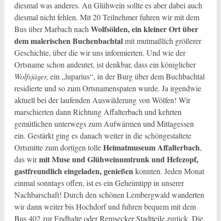
diesmal was anderes. An Glühwein sollte es aber dabei auch
diesmal nicht fehlen. Mit 20 Teilnehmer fuhren wir mit dem
Wolfsölden, ein kleiner Ort über
Bus über Marbach nach
dem malerischen Buchenbachtal
mit mutmaßlich größerer
Geschichte, über die wir uns informierten. Und wie der
Ortsname schon andeutet, ist denkbar, dass ein königlicher
Wolfsjäger
,
ein „luparius“, in der Burg über dem Buchbachtal
residierte und so zum Ortsnamenspaten wurde. Ja irgendwie
aktuell bei der laufenden Auswilderung von Wölfen! Wir
marschierten dann Richtung Affalterbach und kehrten
gemütlichen unterwegs zum Aufwärmen und Mittagessen
ein. Gestärkt ging es danach weiter in die schöngestaltete
Heimatmuseum Affalterbach
Ortsmitte zum dortigen tolle
,
mit Muse und Glühweinumtrunk und Hefezopf,
das wir
gastfreundlich eingeladen, genießen
konnten. Jeden Monat
einmal sonntags offen, ist es ein Geheimtipp in unserer
Nachbarschaft! Durch den schönen Lembergwald wanderten
wir dann weiter bis Hochdorf und fuhren bequem mit dem
Bus 402 zur Endhalte oder Remsecker Stadtteile zurück. Die