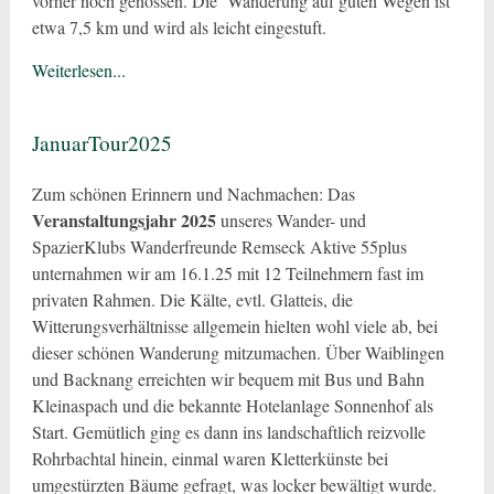
vorher noch genossen. Die Wanderung auf guten Wegen ist
etwa 7,5 km und wird als leicht eingestuft.
Weiterlesen...
JanuarTour2025
Zum schönen Erinnern und Nachmachen: Das
Veranstaltungsjahr 2025
unseres Wander- und
SpazierKlubs Wanderfreunde Remseck Aktive 55plus
unternahmen wir am 16.1.25 mit 12 Teilnehmern fast im
privaten Rahmen. Die Kälte, evtl. Glatteis, die
Witterungsverhältnisse allgemein hielten wohl viele ab, bei
dieser schönen Wanderung mitzumachen. Über Waiblingen
und Backnang erreichten wir bequem mit Bus und Bahn
Kleinaspach und die bekannte Hotelanlage Sonnenhof als
Start. Gemütlich ging es dann ins landschaftlich reizvolle
Rohrbachtal hinein, einmal waren Kletterkünste bei
umgestürzten Bäume gefragt, was locker bewältigt wurde.