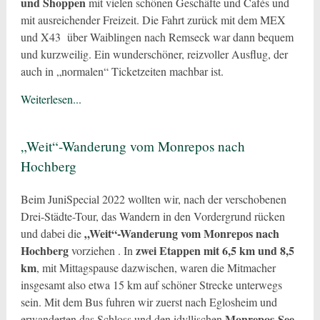
und Shoppen
mit vielen schönen Geschäfte und Cafés und
mit ausreichender Freizeit. Die Fahrt zurück mit dem MEX
und X43 über Waiblingen nach Remseck war dann bequem
und kurzweilig. Ein wunderschöner, reizvoller Ausflug, der
auch in „normalen“ Ticketzeiten machbar ist.
Weiterlesen...
„Weit“-Wanderung vom Monrepos nach
Hochberg
Beim JuniSpecial 2022 wollten wir, nach der verschobenen
Drei-Städte-Tour, das Wandern in den Vordergrund rücken
„Weit“-Wanderung vom Monrepos nach
und dabei die
Hochberg
zwei Etappen mit 6,5 km und 8,5
vorziehen . In
km
, mit Mittagspause dazwischen, waren die Mitmacher
insgesamt also etwa 15 km auf schöner Strecke unterwegs
sein. Mit dem Bus fuhren wir zuerst nach Eglosheim und
Monrepos-See
erwanderten das Schloss und den idyllischen
.