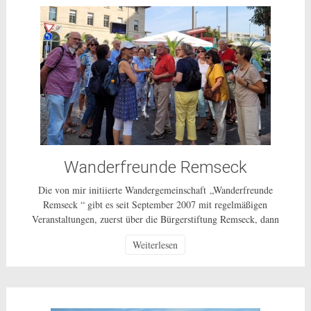
Wanderfreunde Remseck
Die von mir initiierte Wandergemeinschaft „Wanderfreunde
Remseck “ gibt es seit September 2007 mit regelmäßigen
Veranstaltungen, zuerst über die Bürgerstiftung Remseck, dann
über einen Wanderverein und ab 1.10.2014 als ungebundenes
Weiterlesen
Bürgerschaftliches Engagement für alle Bürgerinnen und Bürger
in Remseck und weiterhin als ehrenamtliche Tätigkeit ohne
Gewinnerzielungsabsicht. Wie die ganzen vergangenen Jahre
unternehmen wir, in der Regel […]