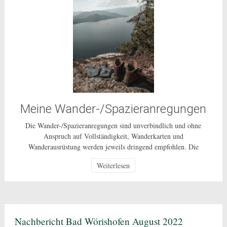
Meine Wander-/Spazieranregungen
Die Wander-/Spazieranregungen sind unverbindlich und ohne
Anspruch auf Vollständigkeit, Wanderkarten und
Wanderausrüstung werden jeweils dringend empfohlen. Die
Nutzung dieser Anregungen geschehen ausdrücklich auf eigenes
Weiterlesen
Risiko und sind nur für den privaten Gebrauch gestattet. Bei den
beschriebenen Routen handelt es sich um öffentlich zugängliche
Wege, auf deren Pflege und Beschaffenheit ich keinen Einfluss
habe. In Corona-Zeiten […]
Nachbericht Bad Wörishofen August 2022