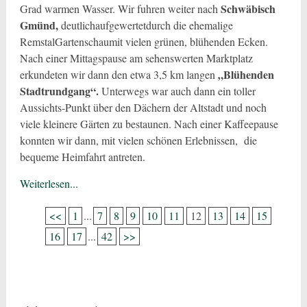
Schwäbisch
Grad warmen Wasser. Wir fuhren weiter nach
Gmünd,
deutlichaufgewertetdurch die ehemalige
RemstalGartenschaumit vielen grünen, blühenden Ecken.
Nach einer Mittagspause am sehenswerten Marktplatz
„Blühenden
erkundeten wir dann den etwa 3,5 km langen
Stadtrundgang“.
Unterwegs war auch dann ein toller
Aussichts-Punkt über den Dächern der Altstadt und noch
viele kleinere Gärten zu bestaunen. Nach einer Kaffeepause
konnten wir dann, mit vielen schönen Erlebnissen, die
bequeme Heimfahrt antreten.
Weiterlesen...
<<
1
...
7
8
9
10
11
12
13
14
15
16
17
...
42
>>