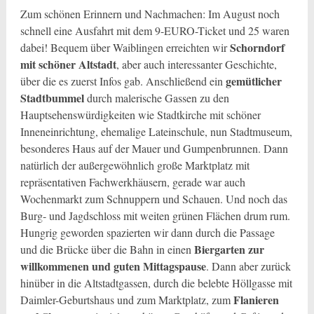
Zum schönen Erinnern und Nachmachen: Im August noch
schnell eine Ausfahrt mit dem 9-EURO-Ticket und 25 waren
Schorndorf
dabei! Bequem über Waiblingen erreichten wir
mit schöner Altstadt
, aber auch interessanter Geschichte,
gemütlicher
über die es zuerst Infos gab. Anschließend ein
Stadtbummel
durch malerische Gassen zu den
Hauptsehenswürdigkeiten wie Stadtkirche mit schöner
Inneneinrichtung, ehemalige Lateinschule, nun Stadtmuseum,
besonderes Haus auf der Mauer und Gumpenbrunnen. Dann
natürlich der außergewöhnlich große Marktplatz mit
repräsentativen Fachwerkhäusern, gerade war auch
Wochenmarkt zum Schnuppern und Schauen. Und noch das
Burg- und Jagdschloss mit weiten grünen Flächen drum rum.
Hungrig geworden spazierten wir dann durch die Passage
Biergarten zur
und die Brücke über die Bahn in einen
willkommenen und guten Mittagspause
. Dann aber zurück
hinüber in die Altstadtgassen, durch die belebte Höllgasse mit
Flanieren
Daimler-Geburtshaus und zum Marktplatz, zum