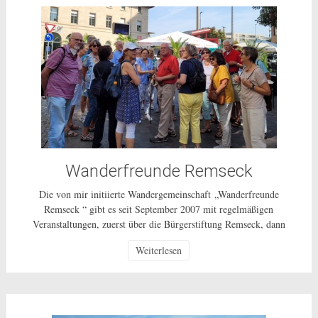
Wanderfreunde Remseck
Die von mir initiierte Wandergemeinschaft „Wanderfreunde
Remseck “ gibt es seit September 2007 mit regelmäßigen
Veranstaltungen, zuerst über die Bürgerstiftung Remseck, dann
über einen Wanderverein und ab 1.10.2014 als ungebundenes
Weiterlesen
Bürgerschaftliches Engagement für alle Bürgerinnen und Bürger
in Remseck und weiterhin als ehrenamtliche Tätigkeit ohne
Gewinnerzielungsabsicht. Wie die ganzen vergangenen Jahre
unternehmen wir, in der Regel […]