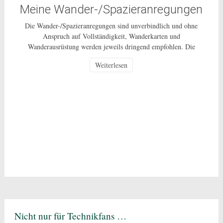
Meine Wander-/Spazieranregungen
Die Wander-/Spazieranregungen sind unverbindlich und ohne
Anspruch auf Vollständigkeit, Wanderkarten und
Wanderausrüstung werden jeweils dringend empfohlen. Die
Nutzung dieser Anregungen geschehen ausdrücklich auf eigenes
Weiterlesen
Risiko und sind nur für den privaten Gebrauch gestattet. Bei den
beschriebenen Routen handelt es sich um öffentlich zugängliche
Wege, auf deren Pflege und Beschaffenheit ich keinen Einfluss
habe. In Corona-Zeiten […]
Nicht nur für Technikfans …