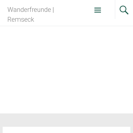
Zum
Wanderfreunde |
Inhalt
springen
Remseck