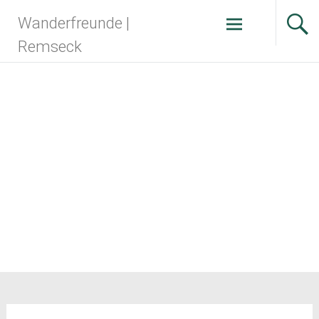
Zum
Wanderfreunde |
Inhalt
springen
Remseck