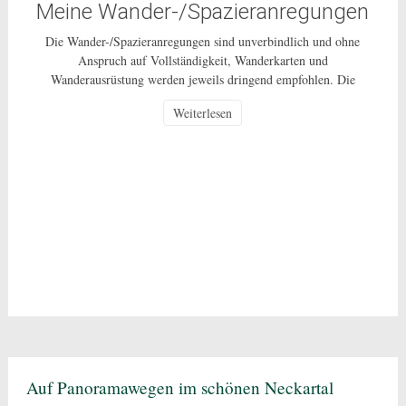
Meine Wander-/Spazieranregungen
Die Wander-/Spazieranregungen sind unverbindlich und ohne
Anspruch auf Vollständigkeit, Wanderkarten und
Wanderausrüstung werden jeweils dringend empfohlen. Die
Nutzung dieser Anregungen geschehen ausdrücklich auf eigenes
Weiterlesen
Risiko und sind nur für den privaten Gebrauch gestattet. Bei den
beschriebenen Routen handelt es sich um öffentlich zugängliche
Wege, auf deren Pflege und Beschaffenheit ich keinen Einfluss
habe. In Corona-Zeiten […]
Auf Panoramawegen im schönen Neckartal