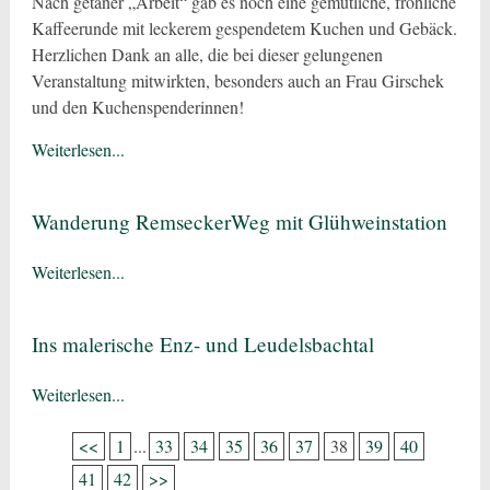
Nach getaner „Arbeit“ gab es noch eine gemütliche, fröhliche
Kaffeerunde mit leckerem gespendetem Kuchen und Gebäck.
Herzlichen Dank an alle, die bei dieser gelungenen
Veranstaltung mitwirkten, besonders auch an Frau Girschek
und den Kuchenspenderinnen!
Weiterlesen...
Wanderung RemseckerWeg mit Glühweinstation
Weiterlesen...
Ins malerische Enz- und Leudelsbachtal
Weiterlesen...
<<
1
...
33
34
35
36
37
38
39
40
41
42
>>