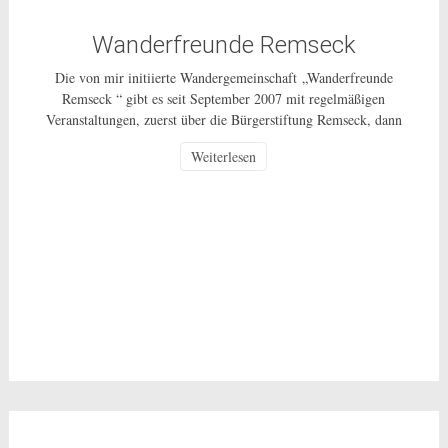
Wanderfreunde Remseck
Die von mir initiierte Wandergemeinschaft „Wanderfreunde
Remseck “ gibt es seit September 2007 mit regelmäßigen
Veranstaltungen, zuerst über die Bürgerstiftung Remseck, dann
über einen Wanderverein und ab 1.10.2014 als ungebundenes
Weiterlesen
Bürgerschaftliches Engagement für alle Bürgerinnen und Bürger
in Remseck und weiterhin als ehrenamtliche Tätigkeit ohne
Gewinnerzielungsabsicht. Wie die ganzen vergangenen Jahre
unternehmen wir, in der Regel […]