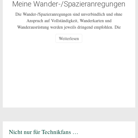
Meine Wander-/Spazieranregungen
Die Wander-/Spazieranregungen sind unverbindlich und ohne
Anspruch auf Vollständigkeit, Wanderkarten und
Wanderausrüstung werden jeweils dringend empfohlen. Die
Nutzung dieser Anregungen geschehen ausdrücklich auf eigenes
Weiterlesen
Risiko und sind nur für den privaten Gebrauch gestattet. Bei den
beschriebenen Routen handelt es sich um öffentlich zugängliche
Wege, auf deren Pflege und Beschaffenheit ich keinen Einfluss
habe. In Corona-Zeiten […]
Nicht nur für Technikfans …