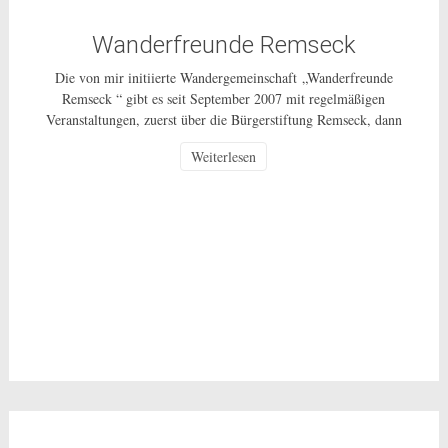
Wanderfreunde Remseck
Die von mir initiierte Wandergemeinschaft „Wanderfreunde
Remseck “ gibt es seit September 2007 mit regelmäßigen
Veranstaltungen, zuerst über die Bürgerstiftung Remseck, dann
über einen Wanderverein und ab 1.10.2014 als ungebundenes
Weiterlesen
Bürgerschaftliches Engagement für alle Bürgerinnen und Bürger
in Remseck und weiterhin als ehrenamtliche Tätigkeit ohne
Gewinnerzielungsabsicht. Wie die ganzen vergangenen Jahre
unternehmen wir, in der Regel […]