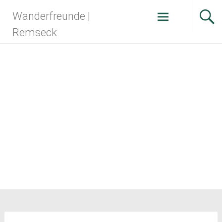
Zum
Wanderfreunde |
Inhalt
springen
Remseck