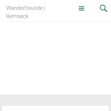
Zum
Wanderfreunde |
Inhalt
springen
Remseck