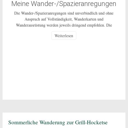
Meine Wander-/Spazieranregungen
Die Wander-/Spazieranregungen sind unverbindlich und ohne
Anspruch auf Vollständigkeit, Wanderkarten und
Wanderausrüstung werden jeweils dringend empfohlen. Die
Nutzung dieser Anregungen geschehen ausdrücklich auf eigenes
Weiterlesen
Risiko und sind nur für den privaten Gebrauch gestattet. Bei den
beschriebenen Routen handelt es sich um öffentlich zugängliche
Wege, auf deren Pflege und Beschaffenheit ich keinen Einfluss
habe. In Corona-Zeiten […]
Sommerliche Wanderung zur Grill-Hocketse