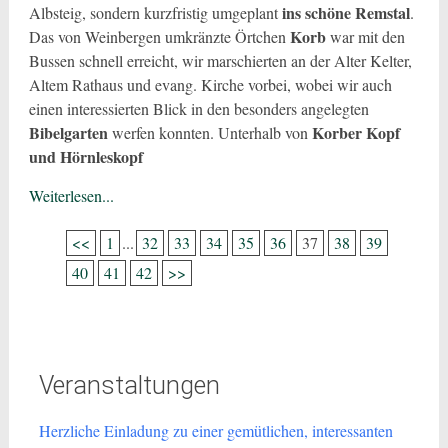
ins schöne Remstal
Albsteig, sondern kurzfristig umgeplant
.
Korb
Das von Weinbergen umkränzte Örtchen
war mit den
Bussen schnell erreicht, wir marschierten an der Alter Kelter,
Altem Rathaus und evang. Kirche vorbei, wobei wir auch
einen interessierten Blick in den besonders angelegten
Bibelgarten
Korber Kopf
werfen konnten. Unterhalb von
und Hörnleskopf
Weiterlesen...
<<
1
...
32
33
34
35
36
37
38
39
40
41
42
>>
Veranstaltungen
Herzliche Einladung zu einer gemütlichen, interessanten