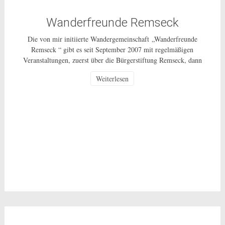
Wanderfreunde Remseck
Die von mir initiierte Wandergemeinschaft „Wanderfreunde
Remseck “ gibt es seit September 2007 mit regelmäßigen
Veranstaltungen, zuerst über die Bürgerstiftung Remseck, dann
über einen Wanderverein und ab 1.10.2014 als ungebundenes
Weiterlesen
Bürgerschaftliches Engagement für alle Bürgerinnen und Bürger
in Remseck und weiterhin als ehrenamtliche Tätigkeit ohne
Gewinnerzielungsabsicht. Wie die ganzen vergangenen Jahre
unternehmen wir, in der Regel […]