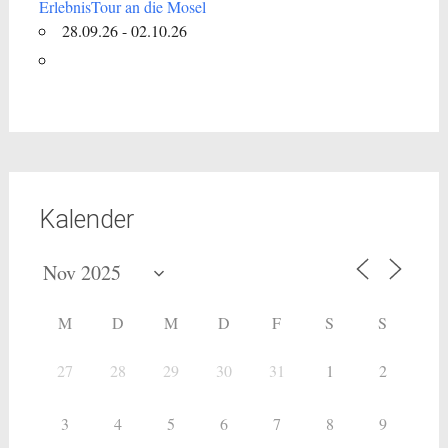
ErlebnisTour an die Mosel
28.09.26 - 02.10.26
Kalender
M
D
M
D
F
S
S
27
28
29
30
31
1
2
3
4
5
6
7
8
9