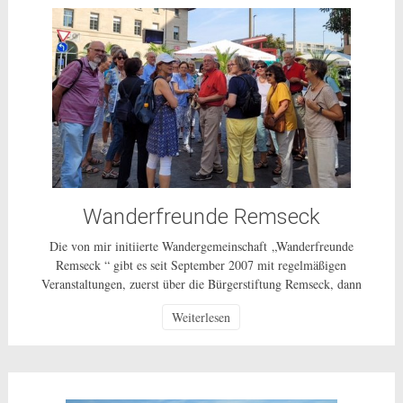
Wanderfreunde Remseck
Die von mir initiierte Wandergemeinschaft „Wanderfreunde
Remseck “ gibt es seit September 2007 mit regelmäßigen
Veranstaltungen, zuerst über die Bürgerstiftung Remseck, dann
über einen Wanderverein und ab 1.10.2014 als ungebundenes
Weiterlesen
Bürgerschaftliches Engagement für alle Bürgerinnen und Bürger
in Remseck und weiterhin als ehrenamtliche Tätigkeit ohne
Gewinnerzielungsabsicht. Wie die ganzen vergangenen Jahre
unternehmen wir, in der Regel […]