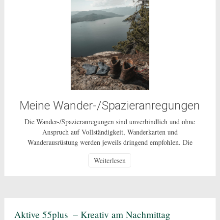
Meine Wander-/Spazieranregungen
Die Wander-/Spazieranregungen sind unverbindlich und ohne
Anspruch auf Vollständigkeit, Wanderkarten und
Wanderausrüstung werden jeweils dringend empfohlen. Die
Nutzung dieser Anregungen geschehen ausdrücklich auf eigenes
Weiterlesen
Risiko und sind nur für den privaten Gebrauch gestattet. Bei den
beschriebenen Routen handelt es sich um öffentlich zugängliche
Wege, auf deren Pflege und Beschaffenheit ich keinen Einfluss
habe. In Corona-Zeiten […]
Aktive 55plus – Kreativ am Nachmittag