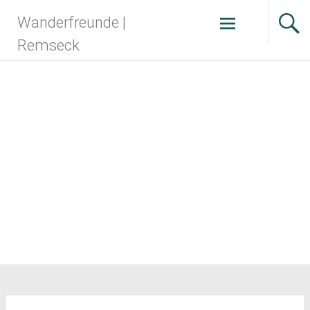
Zum
Wanderfreunde |
Inhalt
springen
Remseck