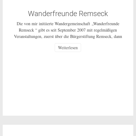
Wanderfreunde Remseck
Die von mir initiierte Wandergemeinschaft „Wanderfreunde
Remseck “ gibt es seit September 2007 mit regelmäßigen
Veranstaltungen, zuerst über die Bürgerstiftung Remseck, dann
über einen Wanderverein und ab 1.10.2014 als ungebundenes
Weiterlesen
Bürgerschaftliches Engagement für alle Bürgerinnen und Bürger
in Remseck und weiterhin als ehrenamtliche Tätigkeit ohne
Gewinnerzielungsabsicht. Wie die ganzen vergangenen Jahre
unternehmen wir, in der Regel […]