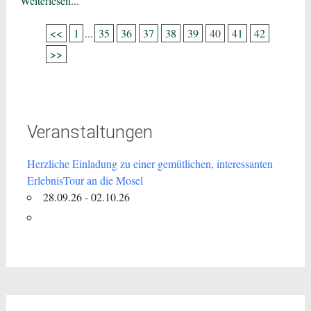
Weiterlesen...
<<
1
...
35
36
37
38
39
40
41
42
>>
Veranstaltungen
Herzliche Einladung zu einer gemütlichen, interessanten
ErlebnisTour an die Mosel
28.09.26 - 02.10.26