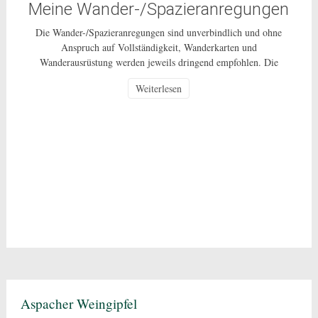
Meine Wander-/Spazieranregungen
Die Wander-/Spazieranregungen sind unverbindlich und ohne
Anspruch auf Vollständigkeit, Wanderkarten und
Wanderausrüstung werden jeweils dringend empfohlen. Die
Nutzung dieser Anregungen geschehen ausdrücklich auf eigenes
Weiterlesen
Risiko und sind nur für den privaten Gebrauch gestattet. Bei den
beschriebenen Routen handelt es sich um öffentlich zugängliche
Wege, auf deren Pflege und Beschaffenheit ich keinen Einfluss
habe. In Corona-Zeiten […]
Aspacher Weingipfel