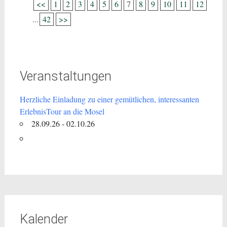
<<
1
2
3
4
5
6
7
8
9
10
11
12
...
42
>>
Veranstaltungen
Herzliche Einladung zu einer gemütlichen, interessanten
ErlebnisTour an die Mosel
28.09.26 - 02.10.26
Kalender