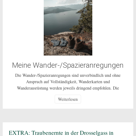
Meine Wander-/Spazieranregungen
Die Wander-/Spazieranregungen sind unverbindlich und ohne
Anspruch auf Vollständigkeit, Wanderkarten und
Wanderausrüstung werden jeweils dringend empfohlen. Die
Nutzung dieser Anregungen geschehen ausdrücklich auf eigenes
Weiterlesen
Risiko und sind nur für den privaten Gebrauch gestattet. Bei den
beschriebenen Routen handelt es sich um öffentlich zugängliche
Wege, auf deren Pflege und Beschaffenheit ich keinen Einfluss
habe. In Corona-Zeiten […]
EXTRA: Traubenernte in der Drosselgass in