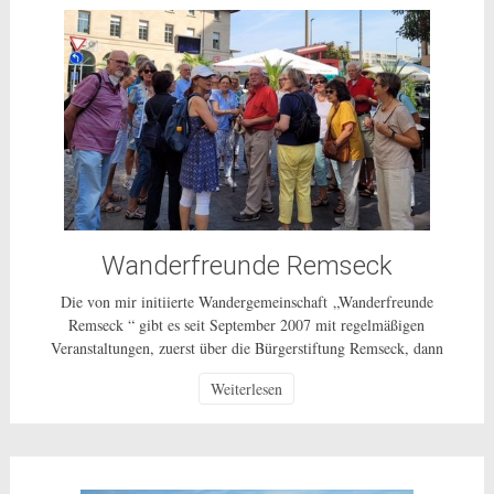
Wanderfreunde Remseck
Die von mir initiierte Wandergemeinschaft „Wanderfreunde
Remseck “ gibt es seit September 2007 mit regelmäßigen
Veranstaltungen, zuerst über die Bürgerstiftung Remseck, dann
über einen Wanderverein und ab 1.10.2014 als ungebundenes
Weiterlesen
Bürgerschaftliches Engagement für alle Bürgerinnen und Bürger
in Remseck und weiterhin als ehrenamtliche Tätigkeit ohne
Gewinnerzielungsabsicht. Wie die ganzen vergangenen Jahre
unternehmen wir, in der Regel […]