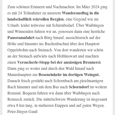
Zum schönen Erinnern und Nachmachen: Im März 2024 ging
Wanderausflug in die
es mit 24 Teilnahmer zu unserem
landschaftlich reizvollen Berglen
, eine Gegend wie im
Urlaub, leider teilweise mit Schirmbedarf. Über Waiblingen
und Winnenden fuhren wir an, genossen dann eine herrliche
Panoramafahrt
nach Bürg hinauf, aussichtsreich auf der
Höhe und hinunter ins Buchenbachtal über den Hauptort
Oppelsbohm nach Steinach. Von dort wanderten wir schön
an der Steinach aufwärts nach Hößlinswart und machten
Versucherle-Stopp bei der ansässigen Brennerei
einen
.
Dann ging es weiter und durch den Wald hinauf nach
Beseneinkehr im dortigen Weingut.
Mannshaupten zur
Danach frisch gestärkt nach Schornbach am gleichnamigen
Schorndorf
Bach hinunter und mit dem Bus nach
im weitem
Remstal. Bequem fuhren wir dann über Waiblingen nach
Remseck zurück. Die mittelschwere Wanderung ist insgesamt
etwa 8 km lang, in mehreren Etappen und auf guten Wegen.
Peter-Jürgen Gauß