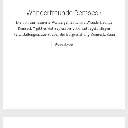
Wanderfreunde Remseck
Die von mir initiierte Wandergemeinschaft „Wanderfreunde
Remseck “ gibt es seit September 2007 mit regelmäßigen
Veranstaltungen, zuerst über die Bürgerstiftung Remseck, dann
über einen Wanderverein und ab 1.10.2014 als ungebundenes
Weiterlesen
Bürgerschaftliches Engagement für alle Bürgerinnen und Bürger
in Remseck und weiterhin als ehrenamtliche Tätigkeit ohne
Gewinnerzielungsabsicht. Wie die ganzen vergangenen Jahre
unternehmen wir, in der Regel […]