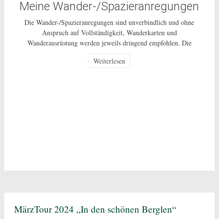
Meine Wander-/Spazieranregungen
Die Wander-/Spazieranregungen sind unverbindlich und ohne
Anspruch auf Vollständigkeit, Wanderkarten und
Wanderausrüstung werden jeweils dringend empfohlen. Die
Nutzung dieser Anregungen geschehen ausdrücklich auf eigenes
Weiterlesen
Risiko und sind nur für den privaten Gebrauch gestattet. Bei den
beschriebenen Routen handelt es sich um öffentlich zugängliche
Wege, auf deren Pflege und Beschaffenheit ich keinen Einfluss
habe. In Corona-Zeiten […]
MärzTour 2024 „In den schönen Berglen“