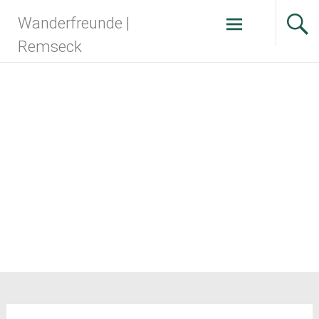
Zum
Wanderfreunde |
Inhalt
springen
Remseck