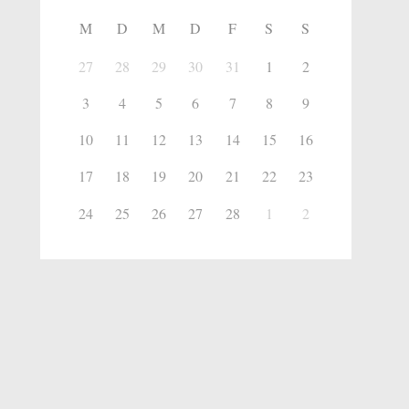
M
D
M
D
F
S
S
27
28
29
30
31
1
2
3
4
5
6
7
8
9
10
11
12
13
14
15
16
17
18
19
20
21
22
23
24
25
26
27
28
1
2