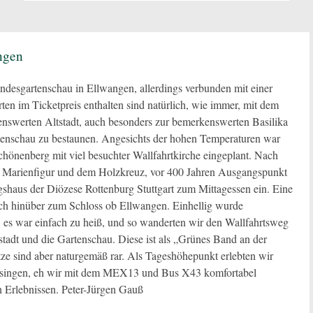
ngen
ndesgartenschau in Ellwangen, allerdings verbunden mit einer
n im Ticketpreis enthalten sind natürlich, wie immer, mit dem
swerten Altstadt, auch besonders zur bemerkenswerten Basilika
menschau zu bestaunen. Angesichts der hohen Temperaturen war
hönenberg mit viel besuchter Wallfahrtkirche eingeplant. Nach
er Marienfigur und dem Holzkreuz, vor 400 Jahren Ausgangspunkt
gshaus der Diözese Rottenburg Stuttgart zum Mittagessen ein. Eine
uch hinüber zum Schloss ob Ellwangen. Einhellig wurde
 es war einfach zu heiß, und so wanderten wir den Wallfahrtsweg
stadt und die Gartenschau. Diese ist als „Grünes Band an der
ätze sind aber naturgemäß rar. Als Tageshöhepunkt erlebten wir
itsingen, eh wir mit dem MEX13 und Bus X43 komfortabel
n Erlebnissen. Peter-Jürgen Gauß