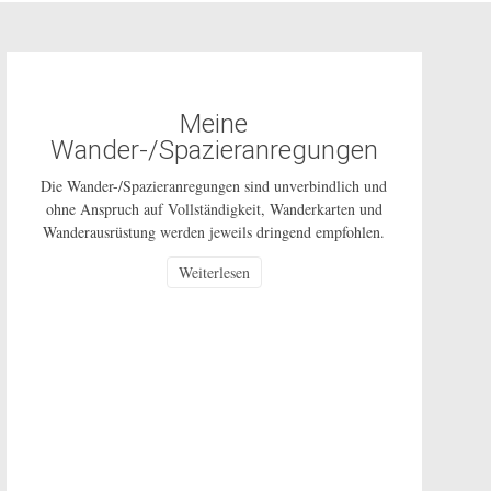
Meine
Wander-/Spazieranregungen
Die Wander-/Spazieranregungen sind unverbindlich und
ohne Anspruch auf Vollständigkeit, Wanderkarten und
Wanderausrüstung werden jeweils dringend empfohlen.
Die Nutzung dieser Anregungen geschehen ausdrücklich
Weiterlesen
auf eigenes Risiko und sind nur für den privaten
Gebrauch gestattet. Bei den beschriebenen Routen
handelt es sich um öffentlich zugängliche Wege, auf
deren Pflege und Beschaffenheit ich keinen Einfluss
habe. In Corona-Zeiten […]