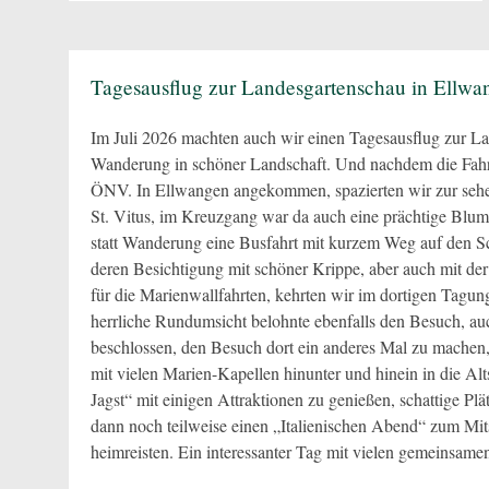
Tagesausflug zur Landesgartenschau in Ellwa
Im Juli 2026 machten auch wir einen Tagesausflug zur La
Wanderung in schöner Landschaft. Und nachdem die Fahrte
ÖNV. In Ellwangen angekommen, spazierten wir zur sehen
St. Vitus, im Kreuzgang war da auch eine prächtige Blu
statt Wanderung eine Busfahrt mit kurzem Weg auf den Sc
deren Besichtigung mit schöner Krippe, aber auch mit d
für die Marienwallfahrten, kehrten wir im dortigen Tagun
herrliche Rundumsicht belohnte ebenfalls den Besuch, a
beschlossen, den Besuch dort ein anderes Mal zu machen,
mit vielen Marien-Kapellen hinunter und hinein in die Alt
Jagst“ mit einigen Attraktionen zu genießen, schattige Pl
dann noch teilweise einen „Italienischen Abend“ zum M
heimreisten. Ein interessanter Tag mit vielen gemeinsame