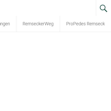
ungen
RemseckerWeg
ProPedes Remseck