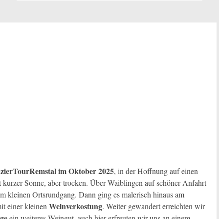
zierTourRemstal im Oktober 2025
, in der Hoffnung auf einen
it kurzer Sonne, aber trocken. Über Waiblingen auf schöner Anfahrt
nem kleinen Ortsrundgang. Dann ging es malerisch hinaus am
Weinverkostung
it einer kleinen
. Weiter gewandert erreichten wir
nge
ein weiteres Weingut, auch hier erfreuten wir uns an einem