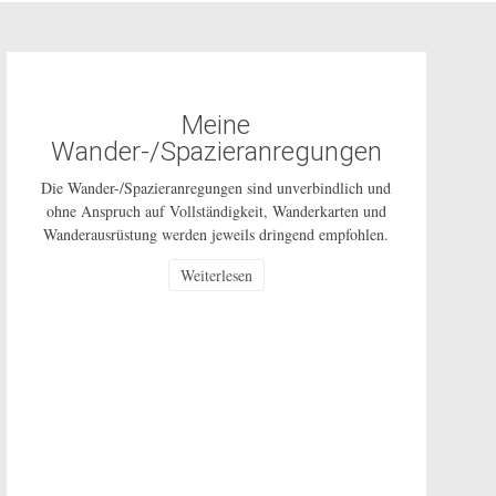
Meine
Wander-/Spazieranregungen
Die Wander-/Spazieranregungen sind unverbindlich und
ohne Anspruch auf Vollständigkeit, Wanderkarten und
Wanderausrüstung werden jeweils dringend empfohlen.
Die Nutzung dieser Anregungen geschehen ausdrücklich
Weiterlesen
auf eigenes Risiko und sind nur für den privaten
Gebrauch gestattet. Bei den beschriebenen Routen
handelt es sich um öffentlich zugängliche Wege, auf
deren Pflege und Beschaffenheit ich keinen Einfluss
habe. In Corona-Zeiten […]