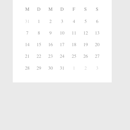
M
D
M
D
F
S
S
31
1
2
3
4
5
6
7
8
9
10
11
12
13
14
15
16
17
18
19
20
21
22
23
24
25
26
27
28
29
30
31
1
2
3