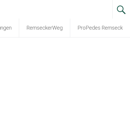
ungen
RemseckerWeg
ProPedes Remseck