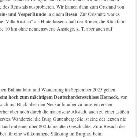
ne des Remstals ausprobieren. Wir kamen dann zum Ortsrand von
ein- und VesperRunde
Besen
in einem
. Zur Ortsmitte war es
e „Villa Rustica“ als Hinterlassenschaft der Römer, die Rückfahrt
e 10 km ohne nennenswerte Anstiege, z. T. aber auch auf
schönen Bahnanfahrt und Wanderung im September 2025 gehen.
eim hoch zum mächtigem Deutschordensschloss Horneck
, von
Auch mit Blick über den Neckar hinüber zu unserem ersten
orher aber noch durch die malerische Altstadt, auch zu einer „süßen
rstes Wanderziel die Burg Guttenberg: Sie ist eine der letzten nie
land mit einer über 800 Jahre alten Geschichte. Zum Besuch der
t, aber für eine willkommene Stärkung im Burghof beim