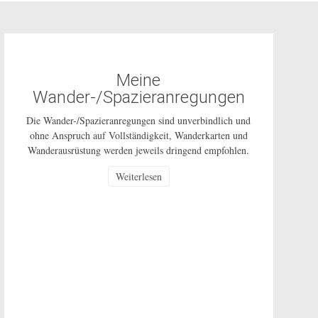
Meine
Wander-/Spazieranregungen
Die Wander-/Spazieranregungen sind unverbindlich und
ohne Anspruch auf Vollständigkeit, Wanderkarten und
Wanderausrüstung werden jeweils dringend empfohlen.
Die Nutzung dieser Anregungen geschehen ausdrücklich
Weiterlesen
auf eigenes Risiko und sind nur für den privaten
Gebrauch gestattet. Bei den beschriebenen Routen
handelt es sich um öffentlich zugängliche Wege, auf
deren Pflege und Beschaffenheit ich keinen Einfluss
habe. In Corona-Zeiten […]