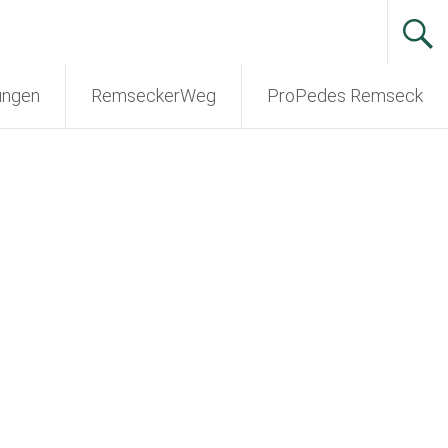
ungen
RemseckerWeg
ProPedes Remseck