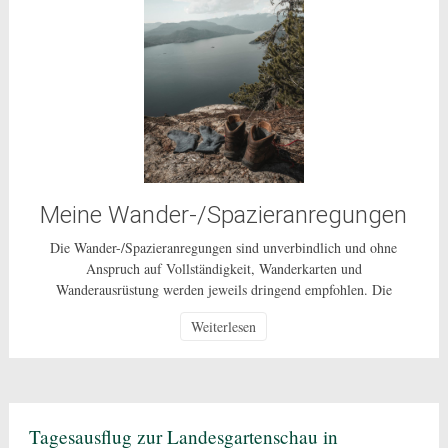
Meine Wander-/Spazieranregungen
Die Wander-/Spazieranregungen sind unverbindlich und ohne
Anspruch auf Vollständigkeit, Wanderkarten und
Wanderausrüstung werden jeweils dringend empfohlen. Die
Nutzung dieser Anregungen geschehen ausdrücklich auf eigenes
Weiterlesen
Risiko und sind nur für den privaten Gebrauch gestattet. Bei den
beschriebenen Routen handelt es sich um öffentlich zugängliche
Wege, auf deren Pflege und Beschaffenheit ich keinen Einfluss
habe. In Corona-Zeiten […]
Tagesausflug zur Landesgartenschau in