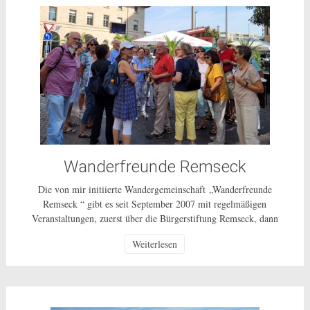
Wanderfreunde Remseck
Die von mir initiierte Wandergemeinschaft „Wanderfreunde
Remseck “ gibt es seit September 2007 mit regelmäßigen
Veranstaltungen, zuerst über die Bürgerstiftung Remseck, dann
über einen Wanderverein und ab 1.10.2014 als ungebundenes
Weiterlesen
Bürgerschaftliches Engagement für alle Bürgerinnen und Bürger
in Remseck und weiterhin als ehrenamtliche Tätigkeit ohne
Gewinnerzielungsabsicht. Wie die ganzen vergangenen Jahre
unternehmen wir, in der Regel […]