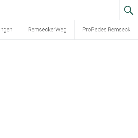
ungen
RemseckerWeg
ProPedes Remseck