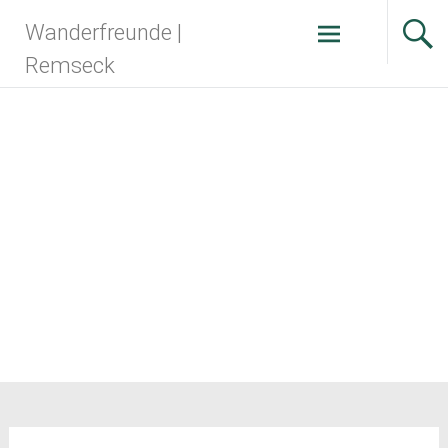
Zum
Wanderfreunde |
Inhalt
springen
Remseck