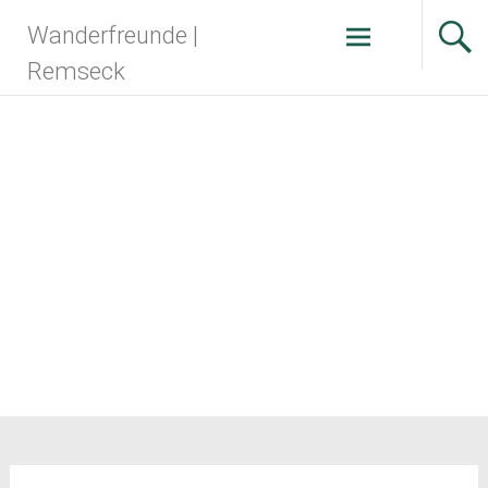
Zum
Wanderfreunde |
Inhalt
springen
Remseck