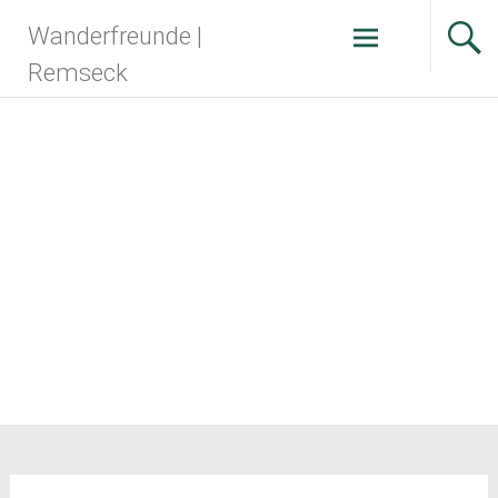
Zum
Wanderfreunde |
Inhalt
springen
Remseck