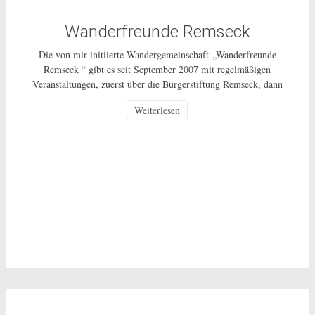
Wanderfreunde Remseck
Die von mir initiierte Wandergemeinschaft „Wanderfreunde
Remseck “ gibt es seit September 2007 mit regelmäßigen
Veranstaltungen, zuerst über die Bürgerstiftung Remseck, dann
über einen Wanderverein und ab 1.10.2014 als ungebundenes
Weiterlesen
Bürgerschaftliches Engagement für alle Bürgerinnen und Bürger
in Remseck und weiterhin als ehrenamtliche Tätigkeit ohne
Gewinnerzielungsabsicht. Wie die ganzen vergangenen Jahre
unternehmen wir, in der Regel […]