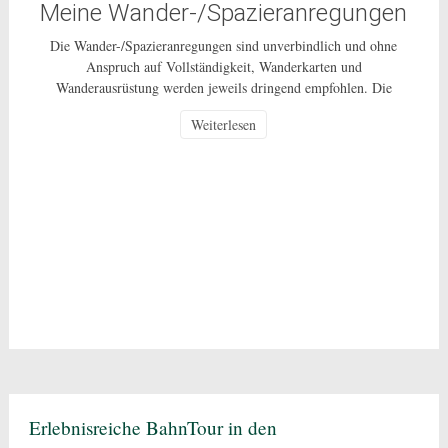
Meine Wander-/Spazieranregungen
Die Wander-/Spazieranregungen sind unverbindlich und ohne
Anspruch auf Vollständigkeit, Wanderkarten und
Wanderausrüstung werden jeweils dringend empfohlen. Die
Nutzung dieser Anregungen geschehen ausdrücklich auf eigenes
Weiterlesen
Risiko und sind nur für den privaten Gebrauch gestattet. Bei den
beschriebenen Routen handelt es sich um öffentlich zugängliche
Wege, auf deren Pflege und Beschaffenheit ich keinen Einfluss
habe. In Corona-Zeiten […]
Erlebnisreiche BahnTour in den