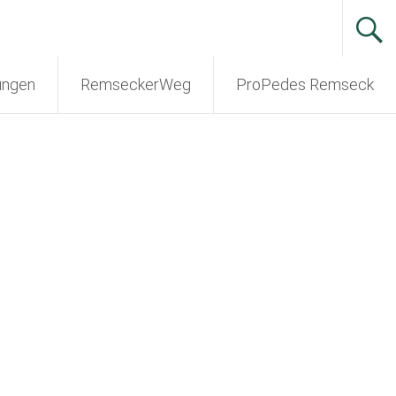
ungen
RemseckerWeg
ProPedes Remseck