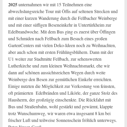
2025
unternahmen wir mit 15 Teilnehmen eine
abwechslungsreiche Tour mit Öffis auf seltenen Strecken und
mit einer kurzen Wanderung durch die Fellbacher Weinberge
und mit einer süffigen Beseneinkehr in Untertürkheim zur
Edelbrandwoche. Mit dem Bus ging es zuerst über Öffingen
und Schmiden nach Fellbach zum Besuch eines großen
GartenCenters mit vielen Deko-Ideen noch zu Weihnachten,
aber auch schon mit ersten Frühlingsblühern. Dann mit der
U1 weiter zur Stadtmitte Fellbach, zur sehenswerten
Lutherkirche und zum kleinen Weihnachtsmarkt, ehe wir
dann auf schönen aussichtsreichen Wegen durch weite
Weinberge den Besen zur gemütlichen Einkehr erreichten.
Einige nutzten die Möglichkeit zur Verkostung von feinsten,
oft prämierten Edelbränden und Likörle, der ganze Stolz des
Hausherrn, der großzügig einschenkte. Die Rückfahrt mit
Bus und Straßenbahn, wohl gestärkt und gewärmt, klappte
trotz Wunschumweg, wir waren etwa insgesamt 8 km bei
frischer Luft und teilweise Sonnenschein fröhlich unterwegs.
Peter-Jürgen Gauß