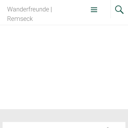
Zum
Wanderfreunde |
Inhalt
springen
Remseck