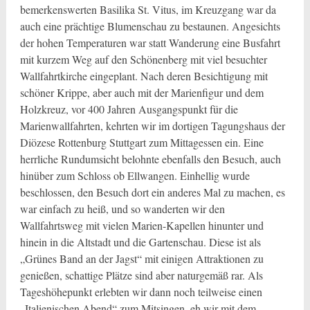
bemerkenswerten Basilika St. Vitus, im Kreuzgang war da
auch eine prächtige Blumenschau zu bestaunen. Angesichts
der hohen Temperaturen war statt Wanderung eine Busfahrt
mit kurzem Weg auf den Schönenberg mit viel besuchter
Wallfahrtkirche eingeplant. Nach deren Besichtigung mit
schöner Krippe, aber auch mit der Marienfigur und dem
Holzkreuz, vor 400 Jahren Ausgangspunkt für die
Marienwallfahrten, kehrten wir im dortigen Tagungshaus der
Diözese Rottenburg Stuttgart zum Mittagessen ein. Eine
herrliche Rundumsicht belohnte ebenfalls den Besuch, auch
hinüber zum Schloss ob Ellwangen. Einhellig wurde
beschlossen, den Besuch dort ein anderes Mal zu machen, es
war einfach zu heiß, und so wanderten wir den
Wallfahrtsweg mit vielen Marien-Kapellen hinunter und
hinein in die Altstadt und die Gartenschau. Diese ist als
„Grünes Band an der Jagst“ mit einigen Attraktionen zu
genießen, schattige Plätze sind aber naturgemäß rar. Als
Tageshöhepunkt erlebten wir dann noch teilweise einen
„Italienischen Abend“ zum Mitsingen, eh wir mit dem