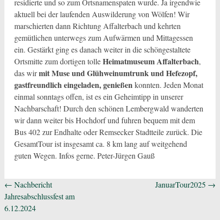
residierte und so zum Ortsnamenspaten wurde. Ja irgendwie
aktuell bei der laufenden Auswilderung von Wölfen! Wir
marschierten dann Richtung Affalterbach und kehrten
gemütlichen unterwegs zum Aufwärmen und Mittagessen
ein. Gestärkt ging es danach weiter in die schöngestaltete
Heimatmuseum Affalterbach
Ortsmitte zum dortigen tolle
,
mit Muse und Glühweinumtrunk und Hefezopf,
das wir
gastfreundlich eingeladen, genießen
konnten. Jeden Monat
einmal sonntags offen, ist es ein Geheimtipp in unserer
Nachbarschaft! Durch den schönen Lembergwald wanderten
wir dann weiter bis Hochdorf und fuhren bequem mit dem
Bus 402 zur Endhalte oder Remsecker Stadtteile zurück. Die
GesamtTour ist insgesamt ca. 8 km lang auf weitgehend
guten Wegen. Infos gerne. Peter-Jürgen Gauß
Beitragsnavigation
←
Nachbericht
JanuarTour2025
→
Jahresabschlussfest am
6.12.2024