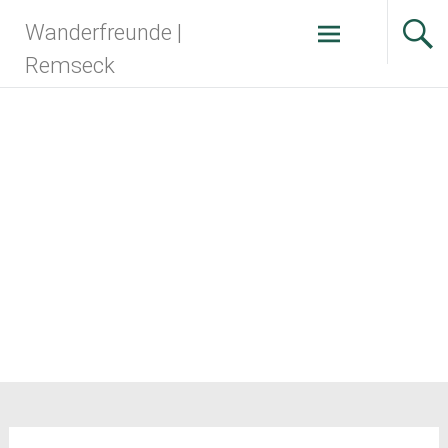
Zum
Wanderfreunde |
Inhalt
springen
Remseck