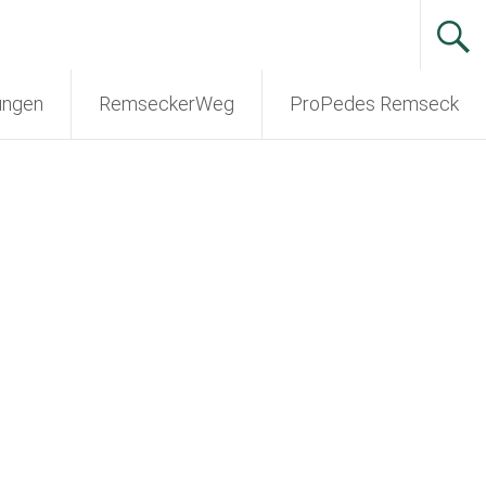
ungen
RemseckerWeg
ProPedes Remseck