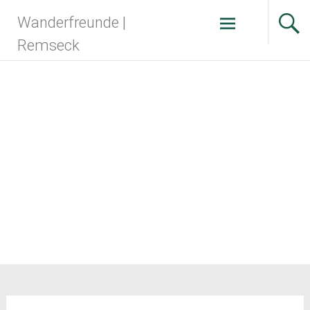
Zum
Wanderfreunde |
Inhalt
springen
Remseck