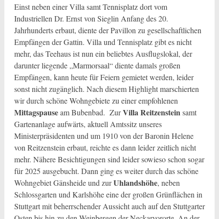
Einst neben einer Villa samt Tennisplatz dort vom
Industriellen Dr. Ernst von Sieglin Anfang des 20.
Jahrhunderts erbaut, diente der Pavillon zu gesellschaftlichen
Empfängen der Gattin. Villa und Tennisplatz gibt es nicht
mehr, das Teehaus ist nun ein beliebtes Ausflugslokal, der
darunter liegende „Marmorsaal“ diente damals großen
Empfängen, kann heute für Feiern gemietet werden, leider
sonst nicht zugänglich. Nach diesem Highlight marschierten
wir durch schöne Wohngebiete zu einer empfohlenen
Mittagspause
Villa Reitzenstein
am Bubenbad. Zur
samt
Gartenanlage aufwärts, aktuell Amtssitz unseres
Ministerpräsidenten und um 1910 von der Baronin Helene
von Reitzenstein erbaut, reichte es dann leider zeitlich nicht
mehr. Nähere Besichtigungen sind leider sowieso schon sogar
für 2025 ausgebucht. Dann ging es weiter durch das schöne
Uhlandshöhe
Wohngebiet Gänsheide und zur
, neben
Schlossgarten und Karlshöhe eine der großen Grünflächen in
Stuttgart mit beherrschender Aussicht auch auf den Stuttgarter
Osten bis hin zu den Weinbergen der Neckarvororte. An der