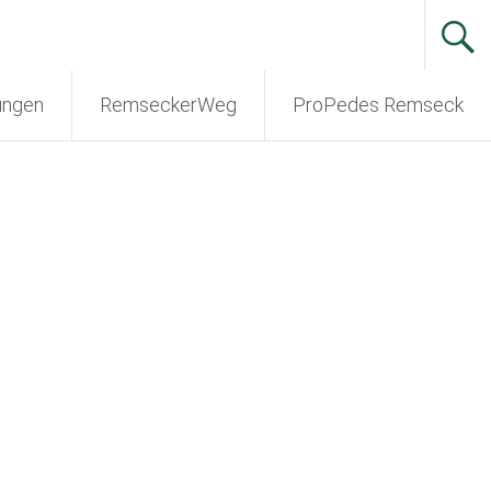
ungen
RemseckerWeg
ProPedes Remseck