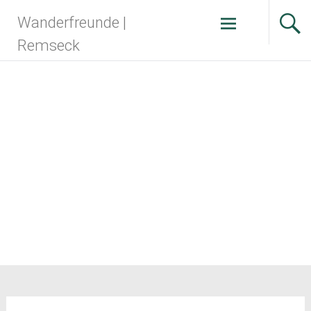
Zum
Wanderfreunde |
Inhalt
springen
Remseck