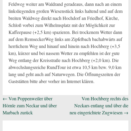
Feldweg weiter am Waldrand geradeaus, dann nach an einem
linksliegenden großen Wiesenstück links haltend und auf dem
breiten Waldweg direkt nach Hochdorf an Friedhof, Kirche,
Schloß vorbei zum Wilhelmsplatz mit der Möglichkeit zur
Kaffeepause (+2,5 km) spazieren. Bei trockenem Wetter dann
auf dem RemseckerWeg links am Zipfelbach bachabwärts auf
herrlichem Weg und hinauf und hinein nach Hochberg (+3,5
km), kürzer und bei nassem Wetter zu empfehlen ist der gute
Weg entlang der Kreisstraße nach Hochberg (+2,0 km). Die
abwechslungsreiche RundTour ist etwa 10,5 km bzw. 9,0 km
lang und geht auch auf Naturwegen. Die Öffnungszeiten der
Gaststätten bitte aber vorher im Internet klären.
Beitragsnavigation
←
Von Poppenweiler über
Von Hochberg rechts des
Hörnle zum Neckar und über
Neckars entlang und über die
Marbach zurück
neu eingerichtete Zugwiesen
→