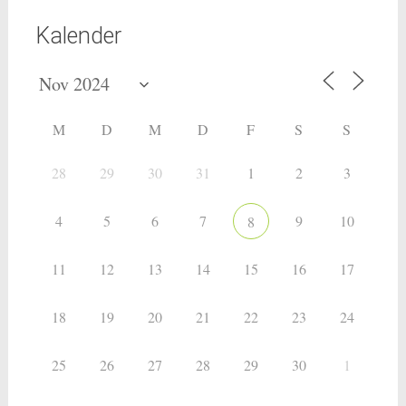
Kalender
M
D
M
D
F
S
S
28
29
30
31
1
2
3
4
5
6
7
9
10
8
11
12
13
14
15
16
17
18
19
20
21
22
23
24
25
26
27
28
29
30
1