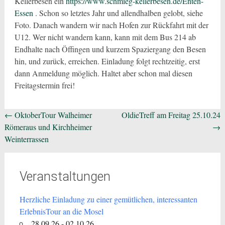
Kellerbesen ein
https://www.schmieg-kellerbesen.de/Enten-
Essen
. Schon so letztes Jahr und allendhalben gelobt, siehe
Foto. Danach wandern wir nach Hofen zur Rückfahrt mit der
U12. Wer nicht wandern kann, kann mit dem Bus 214 ab
Endhalte nach Öffingen und kurzem Spaziergang den Besen
hin, und zurück, erreichen. Einladung folgt rechtzeitig, erst
dann Anmeldung möglich. Haltet aber schon mal diesen
Freitagstermin frei!
Beitragsnavigation
←
OktoberTour Walheimer
OldieTreff am Freitag 25.10.24
Römeraus und Kirchheimer
→
Weinterrassen
Veranstaltungen
Herzliche Einladung zu einer gemütlichen, interessanten
ErlebnisTour an die Mosel
28.09.26 - 02.10.26