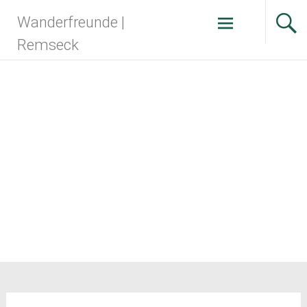
Zum
Wanderfreunde |
Inhalt
springen
Remseck