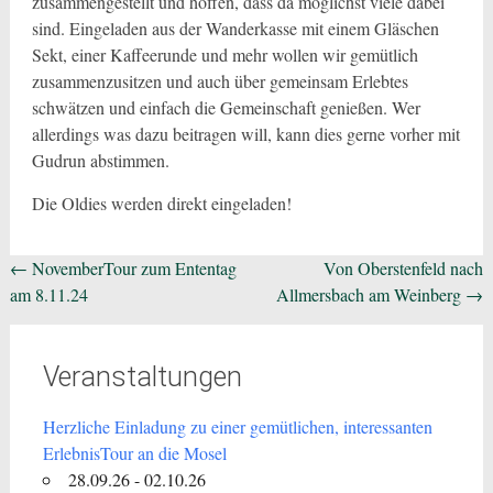
zusammengestellt und hoffen, dass da möglichst viele dabei
sind. Eingeladen aus der Wanderkasse mit einem Gläschen
Sekt, einer Kaffeerunde und mehr wollen wir gemütlich
zusammenzusitzen und auch über gemeinsam Erlebtes
schwätzen und einfach die Gemeinschaft genießen. Wer
allerdings was dazu beitragen will, kann dies gerne vorher mit
Gudrun abstimmen.
Die Oldies werden direkt eingeladen!
Beitragsnavigation
←
NovemberTour zum Ententag
Von Oberstenfeld nach
am 8.11.24
Allmersbach am Weinberg
→
Veranstaltungen
Herzliche Einladung zu einer gemütlichen, interessanten
ErlebnisTour an die Mosel
28.09.26 - 02.10.26