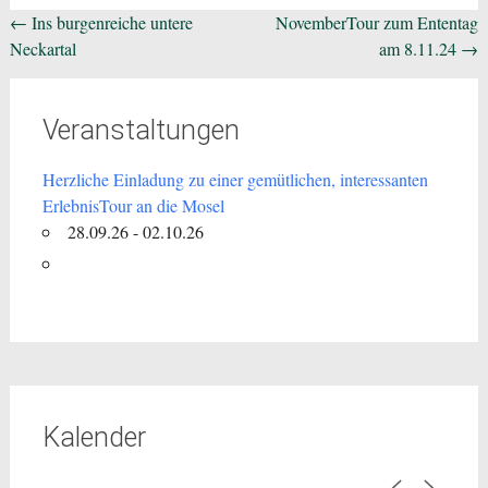
Beitragsnavigation
←
Ins burgenreiche untere
NovemberTour zum Ententag
Neckartal
am 8.11.24
→
Veranstaltungen
Herzliche Einladung zu einer gemütlichen, interessanten
ErlebnisTour an die Mosel
28.09.26 - 02.10.26
Kalender