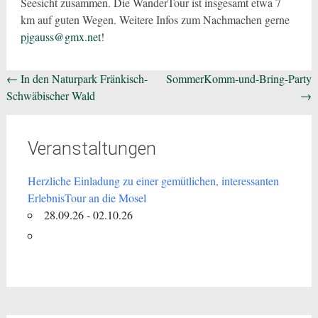
Seesicht zusammen. Die WanderTour ist insgesamt etwa 7
km auf guten Wegen. Weitere Infos zum Nachmachen gerne
pjgauss@gmx.net
!
Beitragsnavigation
←
In den Naturpark Fränkisch-
SommerKomm-und-Bring-Party
Schwäbischer Wald
→
Veranstaltungen
Herzliche Einladung zu einer gemütlichen, interessanten
ErlebnisTour an die Mosel
28.09.26 - 02.10.26