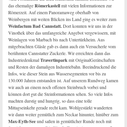
Römerkastell
das ehemalige
mit vielen Informationen zur
Römerzeit. Auf einem Panoramaweg oberhalb von
Weinbergen mit weiten Blicken ins Land ging es weiter zum
Weinfactum Bad Cannstatt.
Dort konnten wir uns in der
Vinothek über das umfangreiche Angebot vergewissern, mit
Weinlagen von Marbach bis nach Untertürkheim. Aus
mitgebrachten Gläsle gab es dann auch ein Versucherle vom
berühmten Cannstatter Zuckerle. Wir erreichten dann das
Travertinpark
Industriedenkmal
mit OriginalGerätschaften
und Resten der damaligen Industriebahn. Beeindruckend die
Infos, wie dieser Stein aus Wassersegmenten vor bis zu
130.000 Jahren entstanden ist. Auf unserem Rundweg kamen
wir auch an einem noch offenen Steinbruch vorbei und
können dort gut die Steinformationen sehen. So viele Infos
machten durstig und hungrig, so dass eine tolle
Mittagseinkehr gerade recht kam. Wohlgestärkt wanderten
wir dann weiter gemütlich zum Neckar hinunter, hinüber zum
Max-Eyth-See
und saßen in gemütlicher Runde noch mit