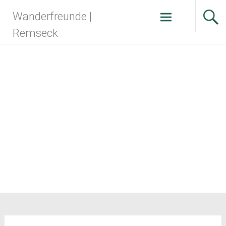
Zum
Wanderfreunde |
Inhalt
springen
Remseck