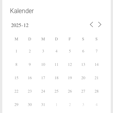
Kalender
M
D
M
D
F
S
S
1
2
3
4
5
6
7
8
9
10
11
12
13
14
15
16
17
18
19
20
21
22
23
24
25
26
27
28
29
30
31
1
2
3
4