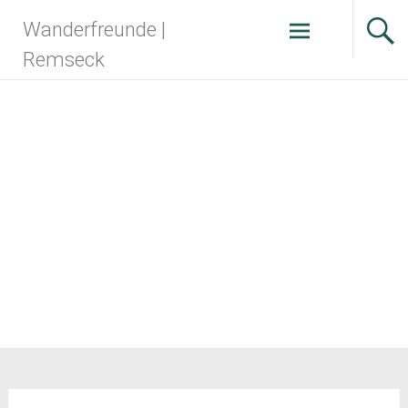
Zum
Wanderfreunde |
Inhalt
springen
Remseck