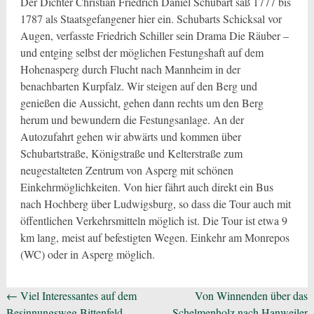
Der Dichter Christian Friedrich Daniel Schubart saß 1777 bis
1787 als Staatsgefangener hier ein. Schubarts Schicksal vor
Augen, verfasste Friedrich Schiller sein Drama Die Räuber –
und entging selbst der möglichen Festungshaft auf dem
Hohenasperg durch Flucht nach Mannheim in der
benachbarten Kurpfalz. Wir steigen auf den Berg und
genießen die Aussicht, gehen dann rechts um den Berg
herum und bewundern die Festungsanlage. An der
Autozufahrt gehen wir abwärts und kommen über
Schubartstraße, Königstraße und Kelterstraße zum
neugestalteten Zentrum von Asperg mit schönen
Einkehrmöglichkeiten. Von hier fährt auch direkt ein Bus
nach Hochberg über Ludwigsburg, so dass die Tour auch mit
öffentlichen Verkehrsmitteln möglich ist. Die Tour ist etwa 9
km lang, meist auf befestigten Wegen. Einkehr am Monrepos
(WC) oder in Asperg möglich.
Beitragsnavigation
←
Viel Interessantes auf dem
Von Winnenden über das
Besinnungsweg Bittenfeld
Schelmenholz nach Hanweiler