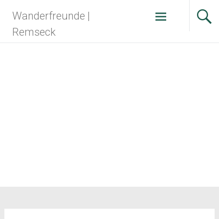
Zum
Wanderfreunde |
Inhalt
springen
Remseck