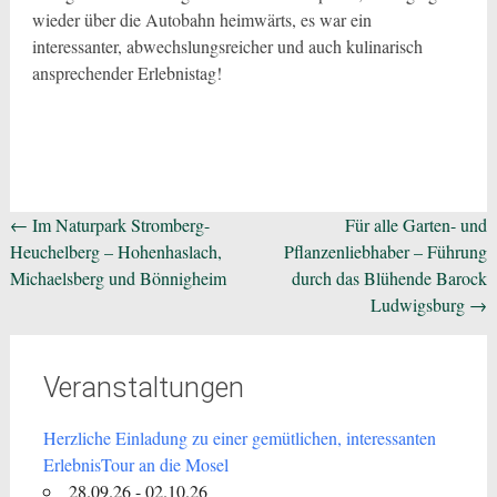
wieder über die Autobahn heimwärts, es war ein
interessanter, abwechslungsreicher und auch kulinarisch
ansprechender Erlebnistag!
Beitragsnavigation
←
Im Naturpark Stromberg-
Für alle Garten- und
Heuchelberg – Hohenhaslach,
Pflanzenliebhaber – Führung
Michaelsberg und Bönnigheim
durch das Blühende Barock
Ludwigsburg
→
Veranstaltungen
Herzliche Einladung zu einer gemütlichen, interessanten
ErlebnisTour an die Mosel
28.09.26 - 02.10.26