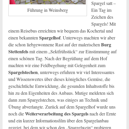
Spargel satt –
Ein Tag im
Führung in Weinsberg
Zeichen des
Spargels! Mit
einem Reisebus erreichten wir bequem das Kochertal und
Spargelhof
einen bekannten
. Unterwegs machten wir aber
Burg
die schon liebgewonnene Rast auf der malerischen
Stettenfels
mit einem „Sektfrühstück“ zur Einstimmung auf
einen schönen Tag. Nach der Begrüßung auf dem Hof
machten wir eine Feldbegehung mit Gelegenheit zum
Spargelstechen
, unterwegs erfuhren wir viel Interessantes
und Wissenswertes über dieses königliches Gemüse, die
geschichtliche Entwicklung, die gesunden Inhaltsstoffe bis
hin zu den Eigenheiten des Anbaus. Mutige meldeten sich
dann zum Spargelstechen, was einiges an Technik und
Übung abverlangte. Zurück auf dem Spargelhof wurde uns
Weiterverarbeitung des Spargels
noch die
nach der Ernte
und ein kurzer Informationsfilm über den Spargelanbau
gezeigt, bei dem wir schon den „Spargelwein“ probieren