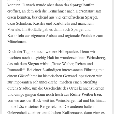
Spargelbuffet
konnten. Danach wurde aber dann das
eröffnet, an dem sich die Teilnehmer nach Herzenslust satt
essen konnten, bestehend aus viel erntefrischem Spargel,
dazu Schinken, Kassler und Kartoffeln und manchem
Viertele. Im Hoflädle gab es dann auch Spargel und
Kartoffeln aus eigenem Anbau und regionale Produkte zum
Mitnehmen.
Doch der Tag bot noch weitere Höhepunkte. Denn wir
Weinsberg
machten noch ausgiebig Halt im wunderschönen
,
das mit dem Slogan wirbt: „Treue Weiber, Reben und
Romantik“. Bei einer 2-stündigen interessanten Führung mit
einem Gästeführer im historischen Gewand
spazierten wir
zur imposanten Johanneskirche, machen einen Streifzug
durchs Städtle, um die Geschichte des Ortes kennenzulernen
Ruine Weibertreu
und einige gingen dann noch hoch zur
,
von wo aus der Blick weit ins Weinsberger Tal und bis hinauf
in die Löwensteiner Berge reichte. Die anderen hatten
Gelegenheit zu einer gemütlichen Kaffeepause, dann ging es