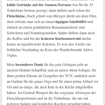
kühle Getränke auf der Sonnen-Terrasse
war für die 35
Teilnehmer bestens gesorgt, dann duftete auch schon der
Fleischkäse,
frisch geho
lt vom Metzger direkt aus dem Ofen,
üppigen Salatbüffet
dazu erfreute man sich an einem
und
einfach an einem gemütlichen Beisammensitzen zum
Schwätzen und Sommergenießen. Später duftete dann auch
leckeren Kuchenauswahl
der Kaffee und bei der
dachte
keiner an irgendwelche Kalorien. Es war also wieder ein
fröhlicher Nachmittag im Kreis der Wanderfreunde Aktive
55plus.
besonderer Dank
Mein
für das gute Gelingen geht an
unseren Helmut Schäuffele und an unsere Moni Schaper, für
ihren großen Einsatz als Gastgeber des TCN, natürlich auch
an Gudrun für die ganze Orga und für einen prima Ablauf vor
Ort und an einige, die auch feste in der Küche mitgeholfen
haben. An Gertrud Wengert für das sorgsame Abwiegen der
Fleischkäsportionen und an die Teilnehmer, die uns mit
leckeren Salaten und köstlichen Kuchen verwöhnt haben.