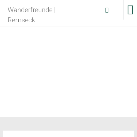
Zum
Wanderfreunde |
Inhalt
springen
Remseck