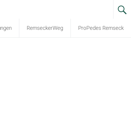
ungen
RemseckerWeg
ProPedes Remseck