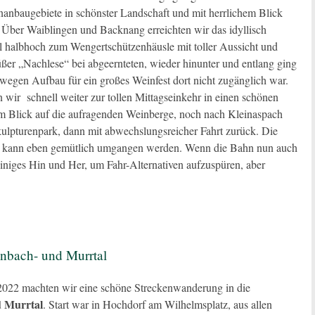
nbaugebiete in schönster Landschaft und mit herrlichem Blick
. Über Waiblingen und Backnang erreichten wir das idyllisch
l halbhoch zum Wengertschützenhäusle mit toller Aussicht und
ßer „Nachlese“ bei abgeernteten, wieder hinunter und entlang ging
r wegen Aufbau für ein großes Weinfest dort nicht zugänglich war.
 wir schnell weiter zur tollen Mittagseinkehr in einen schönen
 Blick auf die aufragenden Weinberge, noch nach Kleinaspach
kulpturenpark, dann mit abwechslungsreicher Fahrt zurück. Die
inn kann eben gemütlich umgangen werden. Wenn die Bahn nun auch
iniges Hin und Her, um Fahr-Alternativen aufzuspüren, aber
nbach- und Murrtal
22 machten wir eine schöne Streckenwanderung in die
d Murrtal
. Start war in Hochdorf am Wilhelmsplatz, aus allen