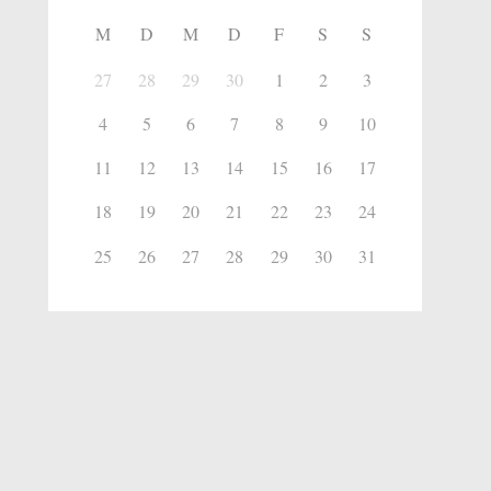
M
D
M
D
F
S
S
27
28
29
30
1
2
3
4
5
6
7
8
9
10
11
12
13
14
15
16
17
18
19
20
21
22
23
24
25
26
27
28
29
30
31