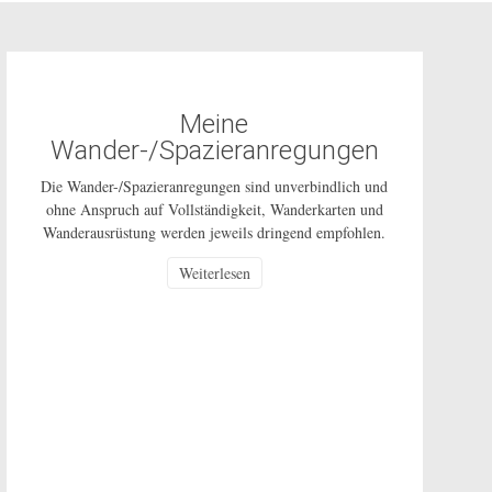
Meine
Wander-/Spazieranregungen
Die Wander-/Spazieranregungen sind unverbindlich und
ohne Anspruch auf Vollständigkeit, Wanderkarten und
Wanderausrüstung werden jeweils dringend empfohlen.
Die Nutzung dieser Anregungen geschehen ausdrücklich
Weiterlesen
auf eigenes Risiko und sind nur für den privaten
Gebrauch gestattet. Bei den beschriebenen Routen
handelt es sich um öffentlich zugängliche Wege, auf
deren Pflege und Beschaffenheit ich keinen Einfluss
habe. In Corona-Zeiten […]