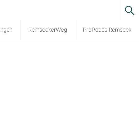
ungen
RemseckerWeg
ProPedes Remseck