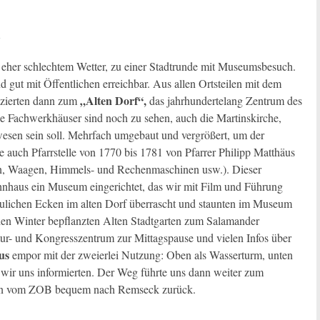
h
eher schlechtem Wetter, zu einer Stadtrunde mit Museumsbesuch.
d gut mit Öffentlichen erreichbar. Aus allen Ortsteilen mit dem
„Alten Dorf“,
azierten dann zum
das jahrhundertelang Zentrum des
 Fachwerkhäuser sind noch zu sehen, auch die Martinskirche,
esen sein soll. Mehrfach umgebaut und vergrößert, um der
 auch Pfarrstelle von 1770 bis 1781 von Pfarrer Philipp Matthäus
en, Waagen, Himmels- und Rechenmaschinen usw.). Dieser
ohnhaus ein Museum eingerichtet, das wir mit Film und Führung
ulichen Ecken im alten Dorf überrascht und staunten im Museum
den Winter bepflanzten Alten Stadtgarten zum Salamander
ur- und Kongresszentrum zur Mittagspause und vielen Infos über
us
empor mit der zweierlei Nutzung: Oben als Wasserturm, unten
e wir uns informierten. Der Weg führte uns dann weiter zum
dann vom ZOB bequem nach Remseck zurück.