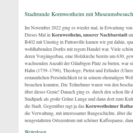
Stadtrunde Kornwestheim mit Museumsbesuc
Im November 2022 ging es wieder mal, in Erwartung von 
Kornwestheim, unserer Nachbarstadt
Dieses Mal in
un
B402 mit Umstieg in Pattonville kamen wir gut dahin, sp
wohlhabenden Dorfes mit regem Handel war. Viele schöne
deren Vorgängerbau, eine Holzkirche bereits um 630, gew
wachsenden Anzahl der Gläubigen Platz zu bieten, war sie
Hahn (1739–1790), Theologe, Pietist und Erfinder (Uhr
erstaunlichen Persönlichkeit ist in seinem ehemaligen W
besuchen konnten. Die Teilnehmer waren von den bescha
über dieses Genie! Danach ging es durch den schon für 
Stadtpark als große Grüne Lunge und dann dort zum Kult
Kornwestheimer Ratha
die Stadt. Gegenüber ragt ja das
die Verwaltung, mit interessanter Baugeschichte, über di
neugestalteten Ortszentrum mit schöner Kaffeepause, 
Weiterlesen...