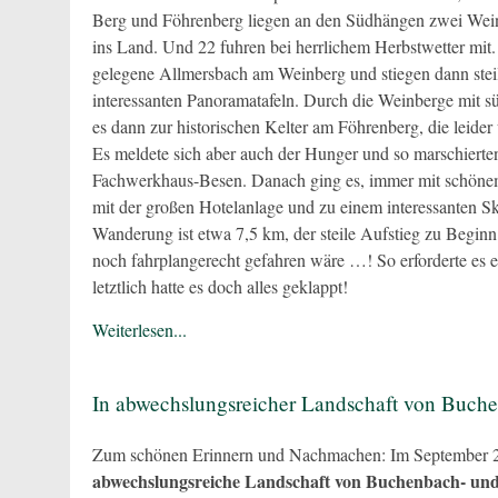
Berg und Föhrenberg liegen an den Südhängen zwei Weina
ins Land. Und 22 fuhren bei herrlichem Herbstwetter mit
gelegene Allmersbach am Weinberg und stiegen dann stei
interessanten Panoramatafeln. Durch die Weinberge mit sü
es dann zur historischen Kelter am Föhrenberg, die leide
Es meldete sich aber auch der Hunger und so marschierten
Fachwerkhaus-Besen. Danach ging es, immer mit schönem
mit der großen Hotelanlage und zu einem interessanten S
Wanderung ist etwa 7,5 km, der steile Aufstieg zu Beg
noch fahrplangerecht gefahren wäre …! So erforderte es e
letztlich hatte es doch alles geklappt!
Weiterlesen...
In abwechslungsreicher Landschaft von Buche
Zum schönen Erinnern und Nachmachen: Im September 20
abwechslungsreiche Landschaft von Buchenbach- un