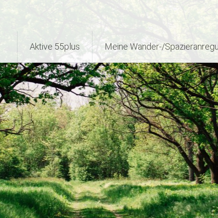
Aktive 55plus
Meine Wander-/Spazieranreg