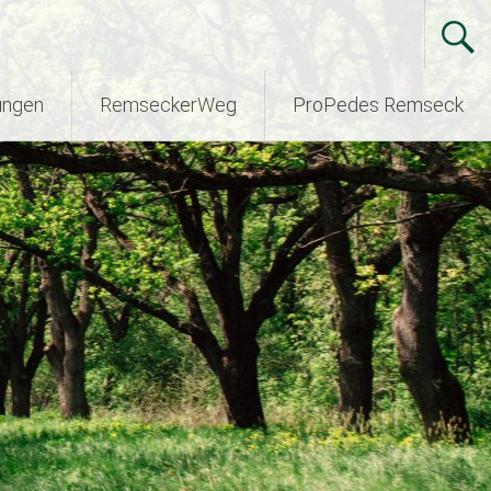
ungen
RemseckerWeg
ProPedes Remseck