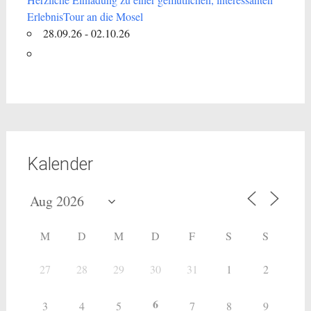
ErlebnisTour an die Mosel
28.09.26 - 02.10.26
Kalender
M
D
M
D
F
S
S
27
28
29
30
31
1
2
6
3
4
5
7
8
9