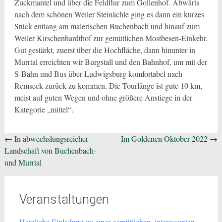
Zuckmantel und über die Feldflur zum Gollenhof. Abwärts
nach dem schönen Weiler Steinächle ging es dann ein kurzes
Stück entlang am malerischen Buchenbach und hinauf zum
Weiler Kirschenhardthof zur gemütlichen Mostbesen-Einkehr.
Gut gestärkt, zuerst über die Hochfläche, dann hinunter in
Murrtal erreichten wir Burgstall und den Bahnhof, um mit der
S-Bahn und Bus über Ludwigsburg komfortabel nach
Remseck zurück zu kommen. Die Tourlänge ist gute 10 km,
meist auf guten Wegen und ohne größere Anstiege in der
Kategorie „mittel“.
Beitragsnavigation
←
In abwechslungsreicher
Im Goldenen Oktober 2022
→
Landschaft von Buchenbach-
und Murrtal
Veranstaltungen
Herzliche Einladung zu einer gemütlichen, interessanten