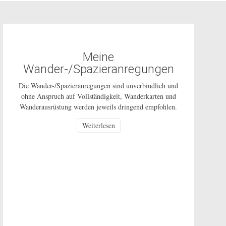
Meine
Wander-/Spazieranregungen
Die Wander-/Spazieranregungen sind unverbindlich und
ohne Anspruch auf Vollständigkeit, Wanderkarten und
Wanderausrüstung werden jeweils dringend empfohlen.
Die Nutzung dieser Anregungen geschehen ausdrücklich
Weiterlesen
auf eigenes Risiko und sind nur für den privaten
Gebrauch gestattet. Bei den beschriebenen Routen
handelt es sich um öffentlich zugängliche Wege, auf
deren Pflege und Beschaffenheit ich keinen Einfluss
habe. In Corona-Zeiten […]