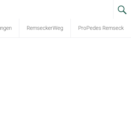
ungen
RemseckerWeg
ProPedes Remseck