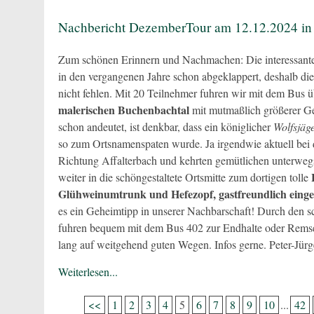
Nachbericht DezemberTour am 12.12.2024 in 
Zum schönen Erinnern und Nachmachen: Die interessant
in den vergangenen Jahre schon abgeklappert, deshalb di
nicht fehlen. Mit 20 Teilnehmer fuhren wir mit dem Bus
malerischen Buchenbachtal
mit mutmaßlich größerer Ge
schon andeutet, ist denkbar, dass ein königlicher
Wolfsjäg
so zum Ortsnamenspaten wurde. Ja irgendwie aktuell bei
Richtung Affalterbach und kehrten gemütlichen unterweg
weiter in die schöngestaltete Ortsmitte zum dortigen tolle
Glühweinumtrunk und Hefezopf, gastfreundlich einge
es ein Geheimtipp in unserer Nachbarschaft! Durch den
fuhren bequem mit dem Bus 402 zur Endhalte oder Remsec
lang auf weitgehend guten Wegen. Infos gerne. Peter-Jür
Weiterlesen...
<<
1
2
3
4
5
6
7
8
9
10
...
42