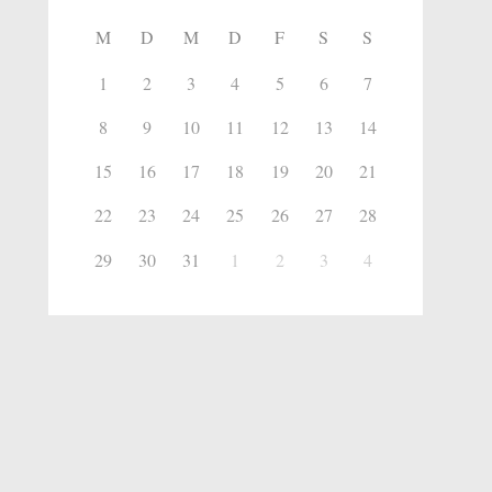
M
D
M
D
F
S
S
1
2
3
4
5
6
7
8
9
10
11
12
13
14
15
16
17
18
19
20
21
22
23
24
25
26
27
28
29
30
31
1
2
3
4