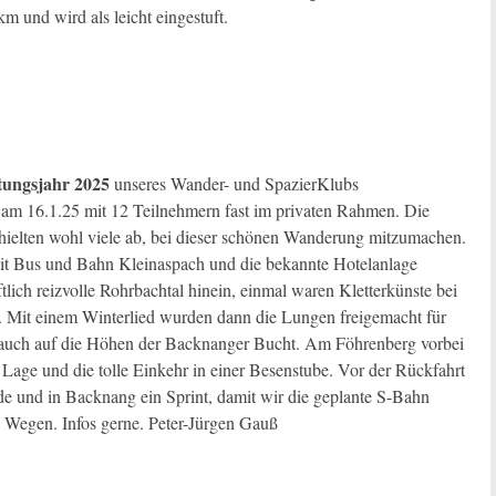
 und wird als leicht eingestuft.
tungsjahr 2025
unseres Wander- und SpazierKlubs
m 16.1.25 mit 12 Teilnehmern fast im privaten Rahmen. Die
in hielten wohl viele ab, bei dieser schönen Wanderung mitzumachen.
t Bus und Bahn Kleinaspach und die bekannte Hotelanlage
tlich reizvolle Rohrbachtal hinein, einmal waren Kletterkünste bei
. Mit einem Winterlied wurden dann die Lungen freigemacht für
k, auch auf die Höhen der Backnanger Bucht. Am Föhrenberg vorbei
Lage und die tolle Einkehr in einer Besenstube. Vor der Rückfahrt
 und in Backnang ein Sprint, damit wir die geplante S-Bahn
ten Wegen. Infos gerne. Peter-Jürgen Gauß