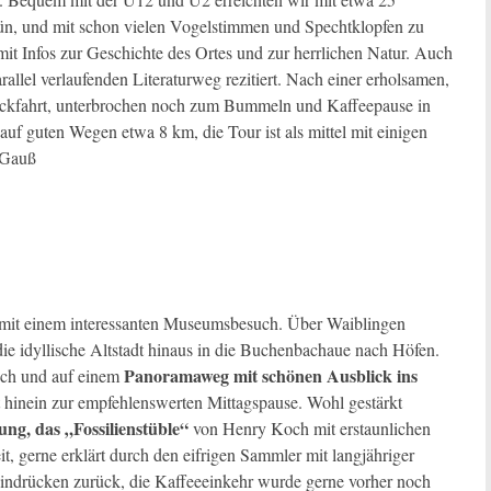
ün, und mit schon vielen Vogelstimmen und Spechtklopfen zu
t Infos zur Geschichte des Ortes und zur herrlichen Natur. Auch
allel verlaufenden Literaturweg rezitiert. Nach einer erholsamen,
Rückfahrt, unterbrochen noch zum Bummeln und Kaffeepause in
 guten Wegen etwa 8 km, die Tour ist als mittel mit einigen
n Gauß
mit einem interessanten Museumsbesuch. Über Waiblingen
e idyllische Altstadt hinaus in die Buchenbachaue nach Höfen.
Panoramaweg mit schönen Ausblick ins
hoch und auf einem
 hinein zur empfehlenswerten Mittagspause. Wohl gestärkt
g, das „Fossilienstüble“
von Henry Koch mit erstaunlichen
t, gerne erklärt durch den eifrigen Sammler mit langjähriger
 Eindrücken zurück, die Kaffeeeinkehr wurde gerne vorher noch