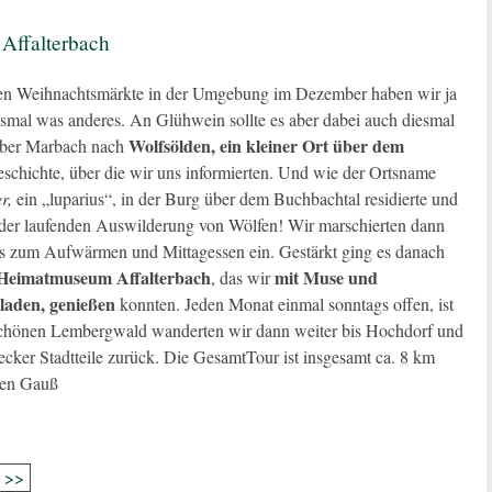
Affalterbach
en Weihnachtsmärkte in der Umgebung im Dezember haben wir ja
esmal was anderes. An Glühwein sollte es aber dabei auch diesmal
Wolfsölden, ein kleiner Ort über dem
 über Marbach nach
schichte, über die wir uns informierten. Und wie der Ortsname
er
,
ein „luparius“, in der Burg über dem Buchbachtal residierte und
 der laufenden Auswilderung von Wölfen! Wir marschierten dann
s zum Aufwärmen und Mittagessen ein. Gestärkt ging es danach
Heimatmuseum Affalterbach
mit Muse und
, das wir
laden, genießen
konnten. Jeden Monat einmal sonntags offen, ist
 schönen Lembergwald wanderten wir dann weiter bis Hochdorf und
ker Stadtteile zurück. Die GesamtTour ist insgesamt ca. 8 km
gen Gauß
>>