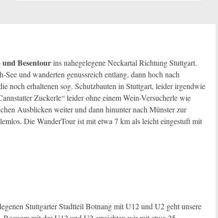
 und Besentour
ins nahegelegene Neckartal Richtung Stuttgart.
-See und wanderten genussreich entlang, dann hoch nach
e noch erhaltenen sog. Schutzbauten in Stuttgart, leider irgendwie
Cannstatter Zuckerle“ leider ohne einem Wein-Versucherle wie
ichen Ausblicken weiter und dann hinunter nach Münster zur
emlos. Die WanderTour ist mit etwa 7 km als leicht eingestuft mit
genen Stuttgarter Stadtteil Botnang mit U12 und U2 geht unsere
5. Bequem mit der U12 und U2 erreichten wir mit etwa 25