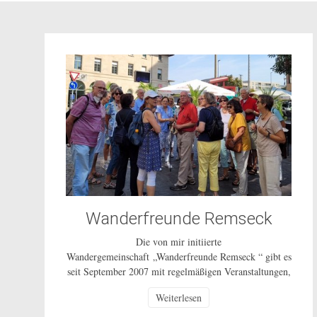
Wanderfreunde Remseck
Die von mir initiierte
Wandergemeinschaft „Wanderfreunde Remseck “ gibt es
seit September 2007 mit regelmäßigen Veranstaltungen,
zuerst über die Bürgerstiftung Remseck, dann über
Weiterlesen
einen Wanderverein und ab 1.10.2014 als ungebundenes
Bürgerschaftliches Engagement für alle Bürgerinnen