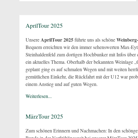
und Bürger in Remseck und weiterhin als ehrenamtliche
Tätigkeit ohne Gewinnerzielungsabsicht. Wie die
ganzen vergangenen Jahre unternehmen wir, in der
AprilTour 2025
Regel […]
AprilTour 2025
Weinberg-
Unsere
führte uns als schöne
Bequem erreichten wir den immer sehenswerten Max-Eyth
Steinhaldenfeld zum dortigen Hochbunker mit Infos über di
ein aktuelles Thema. Oberhalb der bekannten Weinlage „
geplant ging es auf schmalen Wegen und mit weiten herrl
gemütlichen Einkehr, die Rückfahrt mit der U12 war probl
einem Anstieg und auf guten Wegen.
Weiterlesen...
MärzTour 2025
Zum schönen Erinnern und Nachmachen: In den schöngele
Runde in der Vorfrühlingszeit bei unserer MärzTour 202