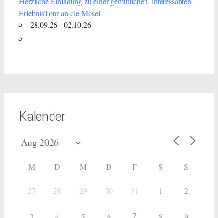
Herzliche Einladung zu einer gemütlichen, interessanten
ErlebnisTour an die Mosel
28.09.26 - 02.10.26
Kalender
M
D
M
D
F
S
S
27
28
29
30
31
1
2
7
3
4
5
6
8
9