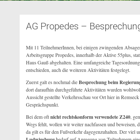
AG Propedes – Besprechun
Mit 11 TeilnehmerInnen, bei einigen zwingenden Absagen
Arbeitsgruppe Propedes, innerhalb der Aktive 55plus, stat
Haus Gauß abgehalten. Eine umfangreiche Tagesordnung w
entschieden, auch die weiteren Aktivitäten festgelegt.
Besprechung beim Regierung
Zuerst galt es nochmal die
dort daraufhin durchgeführte Aktivitäten wurden wohlwoll
Aussicht gestellte Verkehrsschau vor Ort hier in Rems
Gesprächspunkt.
nicht rechtskonform verwendete Z240
Bei dem oft
, ge
Wegs fehlt, wollen wir weiter nachfassen und beweisen, 
da gilt es für den Fußverkehr dagegenzuhalten. Der viel 
Ludwigsburg
bedarf auf Anregung von Teilnehmern eine