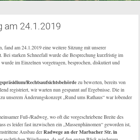
g am 24.1.2019
, fand am 24.1.2019 eine weitere Sitzung mit unserer
t. Bei starken Schneefall wurde die Besprechung kurzfristig im
urde im Einzelnen vorgetragen, besprochen, diskutiert und
spräsidium/Rechtsaufsichtsbehörde
zu bewerten, bereits von
end registriert, wir warten nun gespannt auf Ergebnisse. Die in
eck zu unserem Änderungskonzept „Rund ums Rathaus“ war lobender
meinsamer Fuß-/Radweg, wo oft die vorgeschriebene Breite des
dass es leider fast inzwischen ein „Massenphänomen“ geworden ist,
Radwege an der Marbacher Str. in
umstrittene Ausbau der
r rechtlichen Würdigung, da auf den ersten Blick wiederum