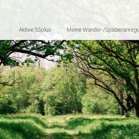
Aktive 55plus
Meine Wander-/Spazieranreg