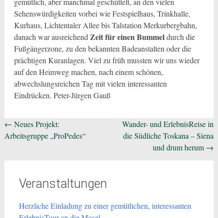
gemütlich, aber manchmal geschüttelt, an den vielen
Sehenswürdigkeiten vorbei wie Festspielhaus, Trinkhalle,
Kurhaus, Lichtentaler Allee bis Talstation Merkurbergbahn,
Zeit für einen Bummel
danach war ausreichend
durch die
Fußgängerzone, zu den bekannten Badeanstalten oder die
prächtigen Kuranlagen. Viel zu früh mussten wir uns wieder
auf den Heimweg machen, nach einem schönen,
abwechslungsreichen Tag mit vielen interessanten
Eindrücken. Peter-Jürgen Gauß
Beitragsnavigation
←
Neues Projekt:
Wander- und ErlebnisReise in
Arbeitsgruppe „ProPedes“
die Südliche Toskana – Siena
und drum herum
→
Veranstaltungen
Herzliche Einladung zu einer gemütlichen, interessanten
ErlebnisTour an die Mosel