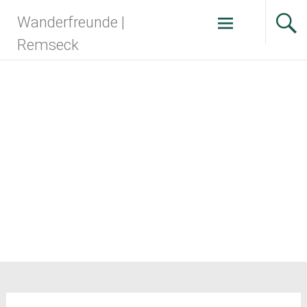
Zum
Wanderfreunde |
Inhalt
springen
Remseck