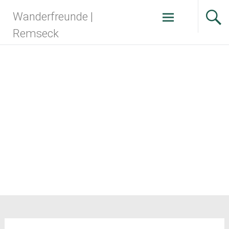
Zum
Wanderfreunde |
Inhalt
springen
Remseck