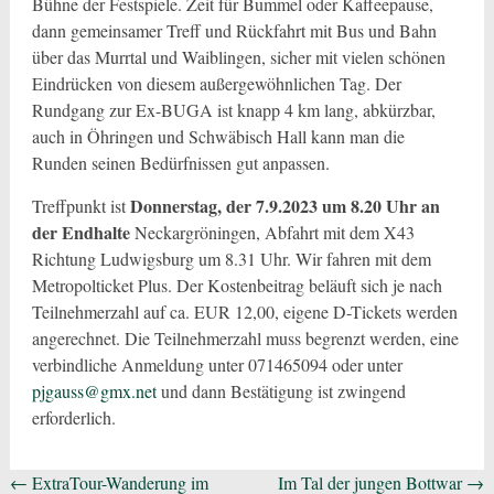
Bühne der Festspiele. Zeit für Bummel oder Kaffeepause,
dann gemeinsamer Treff und Rückfahrt mit Bus und Bahn
über das Murrtal und Waiblingen, sicher mit vielen schönen
Eindrücken von diesem außergewöhnlichen Tag. Der
Rundgang zur Ex-BUGA ist knapp 4 km lang, abkürzbar,
auch in Öhringen und Schwäbisch Hall kann man die
Runden seinen Bedürfnissen gut anpassen.
Donnerstag, der 7.9.2023 um 8.20 Uhr an
Treffpunkt ist
der Endhalte
Neckargröningen, Abfahrt mit dem X43
Richtung Ludwigsburg um 8.31 Uhr. Wir fahren mit dem
Metropolticket Plus. Der Kostenbeitrag beläuft sich je nach
Teilnehmerzahl auf ca. EUR 12,00, eigene D-Tickets werden
angerechnet. Die Teilnehmerzahl muss begrenzt werden, eine
verbindliche Anmeldung unter 071465094 oder unter
pjgauss@gmx.net
und dann Bestätigung ist zwingend
erforderlich.
Beitragsnavigation
←
ExtraTour-Wanderung im
Im Tal der jungen Bottwar
→