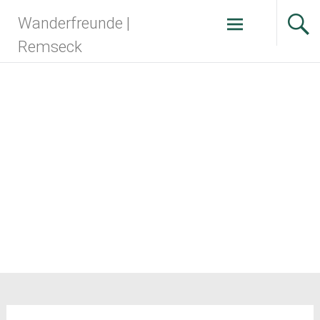
Zum
Wanderfreunde |
Inhalt
springen
Remseck