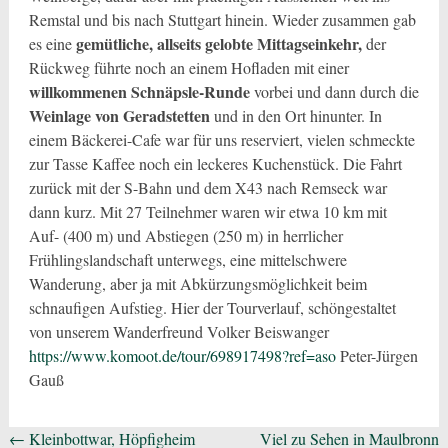
Remstal und bis nach Stuttgart hinein. Wieder zusammen gab
gemütliche, allseits gelobte Mittagseinkehr,
es eine
der
Rückweg führte noch an einem Hofladen mit einer
willkommenen Schnäpsle-Runde
vorbei und dann durch die
Weinlage von Geradstetten
und in den Ort hinunter. In
einem Bäckerei-Cafe war für uns reserviert, vielen schmeckte
zur Tasse Kaffee noch ein leckeres Kuchenstück. Die Fahrt
zurück mit der S-Bahn und dem X43 nach Remseck war
dann kurz. Mit 27 Teilnehmer waren wir etwa 10 km mit
Auf- (400 m) und Abstiegen (250 m) in herrlicher
Frühlingslandschaft unterwegs, eine mittelschwere
Wanderung, aber ja mit Abkürzungsmöglichkeit beim
schnaufigen Aufstieg. Hier der Tourverlauf, schöngestaltet
von unserem Wanderfreund Volker Beiswanger
https://www.komoot.de/tour/698917498?ref=aso
Peter-Jürgen
Gauß
Beitragsnavigation
←
Kleinbottwar, Höpfigheim
Viel zu Sehen in Maulbronn