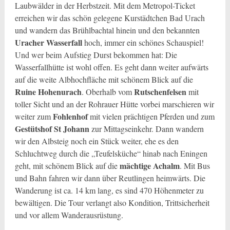
Laubwälder in der Herbstzeit. Mit dem Metropol-Ticket
erreichen wir das schön gelegene Kurstädtchen Bad Urach
und wandern das Brühlbachtal hinein und den bekannten
Uracher Wasserfall
hoch, immer ein schönes Schauspiel!
Und wer beim Aufstieg Durst bekommen hat: Die
Wasserfallhütte ist wohl offen. Es geht dann weiter aufwärts
auf die weite Albhochfläche mit schönem Blick auf die
Ruine Hohenurach
Rutschenfelsen
. Oberhalb vom
mit
toller Sicht und an der Rohrauer Hütte vorbei marschieren wir
Fohlenhof
weiter zum
mit vielen prächtigen Pferden und zum
Gestütshof St Johann
zur Mittagseinkehr. Dann wandern
wir den Albsteig noch ein Stück weiter, ehe es den
Schluchtweg durch die „Teufelsküche“ hinab nach Eningen
mächtige Achalm
geht, mit schönem Blick auf die
. Mit Bus
und Bahn fahren wir dann über Reutlingen heimwärts. Die
Wanderung ist ca. 14 km lang, es sind 470 Höhenmeter zu
bewältigen. Die Tour verlangt also Kondition, Trittsicherheit
und vor allem Wanderausrüstung.