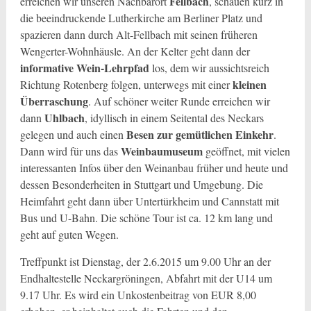
Fellbach
erreichen wir unseren Nachbarort
, schauen kurz in
die beeindruckende Lutherkirche am Berliner Platz und
spazieren dann durch Alt-Fellbach mit seinen früheren
Wengerter-Wohnhäusle. An der Kelter geht dann der
informative Wein-Lehrpfad
los, dem wir aussichtsreich
kleinen
Richtung Rotenberg folgen, unterwegs mit einer
Überraschung
. Auf schöner weiter Runde erreichen wir
Uhlbach
dann
, idyllisch in einem Seitental des Neckars
Besen zur gemütlichen Einkehr
gelegen und auch einen
.
Weinbaumuseum
Dann wird für uns das
geöffnet, mit vielen
interessanten Infos über den Weinanbau früher und heute und
dessen Besonderheiten in Stuttgart und Umgebung. Die
Heimfahrt geht dann über Untertürkheim und Cannstatt mit
Bus und U-Bahn. Die schöne Tour ist ca. 12 km lang und
geht auf guten Wegen.
Treffpunkt ist Dienstag, der 2.6.2015 um 9.00 Uhr an der
Endhaltestelle Neckargröningen, Abfahrt mit der U14 um
9.17 Uhr. Es wird ein Unkostenbeitrag von EUR 8,00