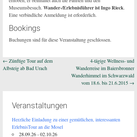
erhoben, er beinhaltet auch die Fahrten und den
Wander-/Erlebnisführer ist Ingo Rieck
Museumsbesuch.
.
Eine verbindliche Anmeldung ist erforderlich.
Bookings
Buchungen sind für diese Veranstaltung geschlossen.
Beitragsnavigation
←
Zünftige Tour auf dem
4-tägige Wellness- und
Albsteig ab Bad Urach
Wanderreise im Baiersbronner
Wanderhimmel im Schwarzwald
vom 18.6. bis 21.6.2015
→
Veranstaltungen
Herzliche Einladung zu einer gemütlichen, interessanten
ErlebnisTour an die Mosel
28.09.26 - 02.10.26