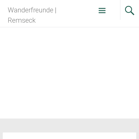
Zum
Wanderfreunde |
Inhalt
springen
Remseck