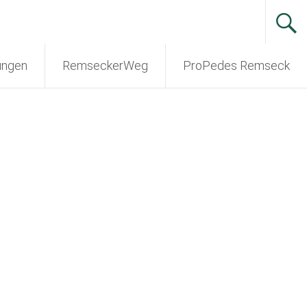
ungen
RemseckerWeg
ProPedes Remseck