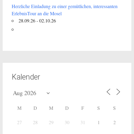
Herzliche Einladung zu einer gemütlichen, interessanten
ErlebnisTour an die Mosel
28.09.26 - 02.10.26
Kalender
M
D
M
D
F
S
S
27
28
29
30
31
1
2