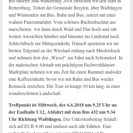
Bei unserer Juni-Wanderung 2018 erreichen wir den Start in
Rettersburg, Teilort der Gemeinde Berglen, über Waiblingen
und Winnenden mit Bus, Bahn und Bus, zuletzt mit einer
wahren Panoramafahrt. Vom schönen Buchenbachtal aus
marschieren wir dann durch Wald und Flur hoch und mit
weiten Aussichten hinüber und hinunter ins Lindental nach
Schlechtbach zur Mittagseinkehr. Danach spazieren wir im
breiten Talgrund an der Wieslauf entlang nach Miedelsbach
und nehmen dort den „Wiesel“ zur Fahrt nach Schorndorf. In
der malerischen Altstadt mit prächtigem Fachwerkhäuser-
Marktplatz nehmen wir uns Zeit für einen Bummel und/oder
eine Kaffeeeinkehr, bevor wir mit Bahn und Bus wieder
Remseck erreichen. Die Tour ist knapp 10 km lang, in einer
wunderschönen Landschaft.
Treffpunkt ist Mittwoch, der 6.6.2018 um 9.25 Uhr an
der Endhalte U12, Abfahrt mit dem Bus 432 um 9.34
Uhr Richtung Waiblingen.
Der Unkostenbeitrag beläuft
sich auf EUR 8,00 und umfasst auch alle Fahrten. Eine