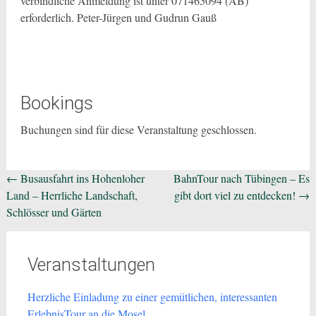
verbindliche Anmeldung ist unter 071465094 (AB)
erforderlich. Peter-Jürgen und Gudrun Gauß
Bookings
Buchungen sind für diese Veranstaltung geschlossen.
Beitragsnavigation
←
Busausfahrt ins Hohenloher
BahnTour nach Tübingen – Es
Land – Herrliche Landschaft,
gibt dort viel zu entdecken!
→
Schlösser und Gärten
Veranstaltungen
Herzliche Einladung zu einer gemütlichen, interessanten
ErlebnisTour an die Mosel